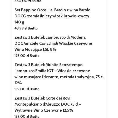
650,00
zł
Brutto
Ser Beppino Occelli al Barolo z wina Barolo
DOCG rzemieślniczy włoski krowio-owczy
140 g
48,99
zł
Brutto
Zestaw 3 Butelek Lambrusco di Modena
DOC Amabile Cavicchioli Włoskie Czerwone
Wino Musujące 1,5L 8%
175,00
zł
Brutto
Zestaw 3 Butelek Riunite Senzatempo
Lambrusco Emilia IGT – Włoskie czerwone
wino musujące frizzante, metoda tradycyjna, 75 cl
12%
139,00
zł
Brutto
Zestaw 3 Butelek Corte dei Rovi
Montepulciano d'Abruzzo DOC 75 cl –
Wytrawne Wino Czerwone 12,5%
139,00
zł
Brutto