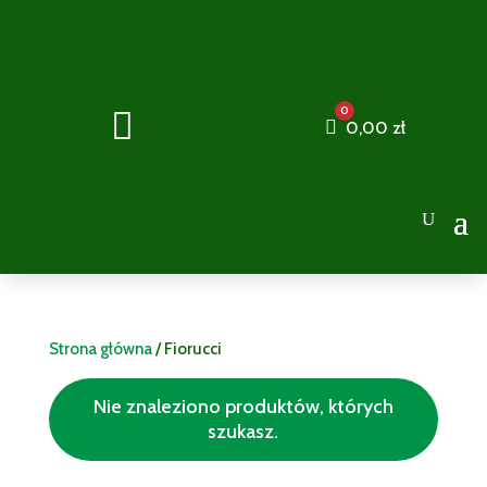
0

Cart
0,00
zł
Strona główna
/ Fiorucci
Nie znaleziono produktów, których
szukasz.