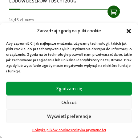
LODÓW DESERÓW TOSCHI 200G
14,45
zł
Brutto
Zarządzaj zgodą na pliki cookie
2 w magazynie
Aby zapewnić Ci jak najlepsze wrażenia, używamy technologii, takich jak
pliki cookie, do przechowywania i/lub uzyskiwania dostępu do informacji o
urządzeniu. Zgoda na te technologie pozwoli nam przetwarzać dane, takie
WŁOSKA POLEWA GLUTEN FREE TOPPING OWOCE
jak zachowanie przeglądania lub unikalne identyfikatory na tej stronie. Brak
LEŚNE FRUTTI DI BOSCO TOSCHI 200ML
zgody lub wycofanie zgody może negatywnie wpłynąć na niektóre funkcje
i funkcje.
14,99
zł
Brutto
Zgadzam się
Potrzebujesz pomocy?
Odrzuć
1 w magazynie
Wyświetl preferencje
0
WŁOSKI NAPÓJ BRZOSKWINIOWY YOGA 3X200ML –
IDEALNY DO SZKOŁY I NA SPACER
Polityka plików cookies
Polityka prywatności