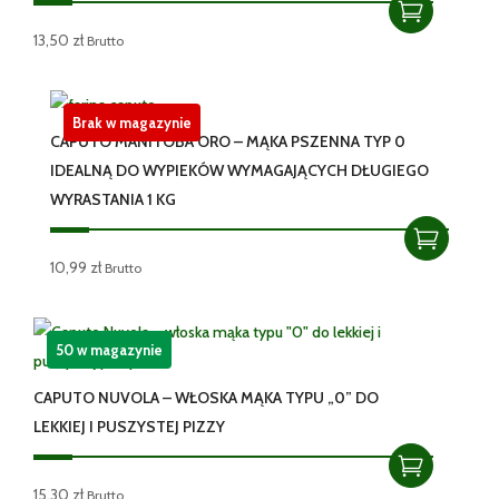
13,50
zł
Brutto
Brak w magazynie
CAPUTO MANITOBA ORO – MĄKA PSZENNA TYP 0
IDEALNĄ DO WYPIEKÓW WYMAGAJĄCYCH DŁUGIEGO
WYRASTANIA 1 KG
10,99
zł
Brutto
50 w magazynie
CAPUTO NUVOLA – WŁOSKA MĄKA TYPU „0” DO
LEKKIEJ I PUSZYSTEJ PIZZY
15,30
zł
Brutto