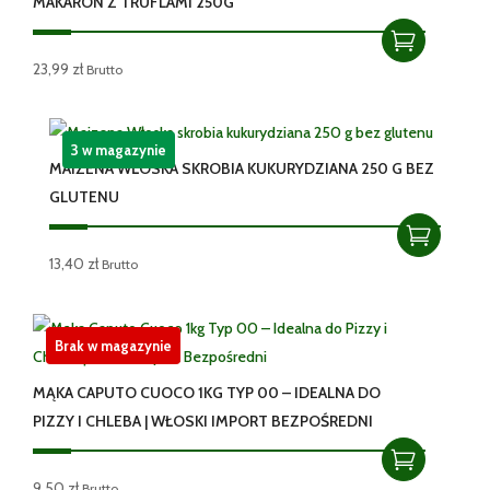
MAKARON Z TRUFLAMI 250G
23,99
zł
Brutto
3 w magazynie
MAIZENA WŁOSKA SKROBIA KUKURYDZIANA 250 G BEZ
GLUTENU
13,40
zł
Brutto
Brak w magazynie
MĄKA CAPUTO CUOCO 1KG TYP 00 – IDEALNA DO
PIZZY I CHLEBA | WŁOSKI IMPORT BEZPOŚREDNI
9,50
zł
Brutto