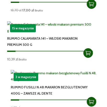
Pierwotna
Aktualna
18,70
zł
17,00
zł
Brutto
cena
cena
wynosiła:
wynosi:
18,70 zł.
17,00 zł.
15 w magazynie
RUMMO CALAMARATA 141 – WŁOSKI MAKARON
PREMIUM 500 G
10,39
zł
Brutto
3 w magazynie
RUMMO FUSILLI N.48 MAKARON BEZGLUTENOWY
400G – ZAWSZE AL DENTE