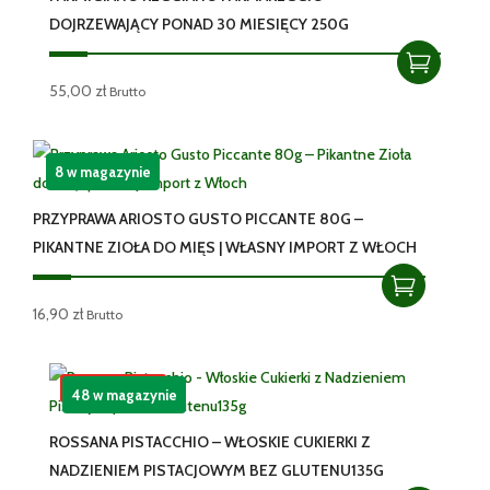
DOJRZEWAJĄCY PONAD 30 MIESIĘCY 250G
55,00
zł
Brutto
8 w magazynie
PRZYPRAWA ARIOSTO GUSTO PICCANTE 80G –
PIKANTNE ZIOŁA DO MIĘS | WŁASNY IMPORT Z WŁOCH
16,90
zł
Brutto
Promocja!
48 w magazynie
ROSSANA PISTACCHIO – WŁOSKIE CUKIERKI Z
NADZIENIEM PISTACJOWYM BEZ GLUTENU135G