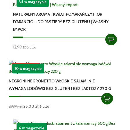
34 w magazynie
NATURALNY AROMAT KWIAT POMARAŃCZY FIOR
D’ARANCIO – DO PASTIERY BEZ GLUTENU | WŁASNY
IMPORT
12,99
zł
Brutto
Promocja!
10 w magazynie
NEGRONI NEGRONETTO WŁOSKIE SALAMI NIE
WYMAGA LODÓWKI BEZ GLUTEN I BEZ LAKTOZY 220 G
Pierwotna
Aktualna
29,99
zł
25,00
zł
Brutto
cena
cena
wynosiła:
wynosi:
29,99 zł.
25,00 zł.
6 w magazynie