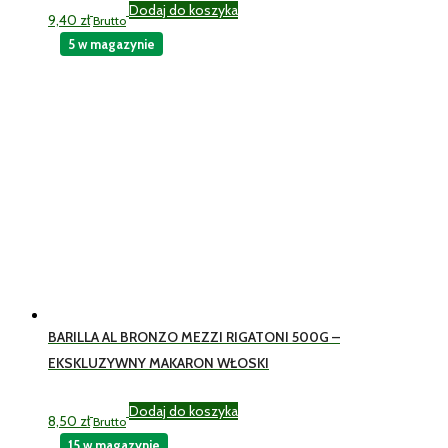
Dodaj do koszyka
9,40
zł
Brutto
5 w magazynie
BARILLA AL BRONZO MEZZI RIGATONI 500G –
EKSKLUZYWNY MAKARON WŁOSKI
Dodaj do koszyka
8,50
zł
Brutto
15 w magazynie