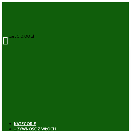
Cart
0
0,00
zł

KATEGORIE
– ŻYWNOŚĆ Z WŁOCH