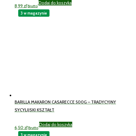
Dodaj do koszyka
8,99
zł
Brutto
3 w magazynie
BARILLA MAKARON CASARECCE 500G – TRADYCYJNY
SYCYLIJSKI KSZTAŁT
Dodaj do koszyka
6,50
zł
Brutto
3 w magazynie