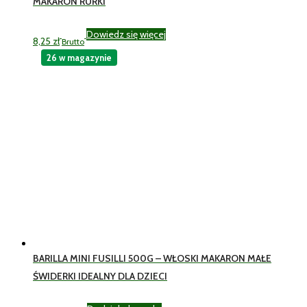
MAKARON RURKI
Dowiedz się więcej
8,25
zł
Brutto
26 w magazynie
BARILLA MINI FUSILLI 500G – WŁOSKI MAKARON MAŁE
ŚWIDERKI IDEALNY DLA DZIECI