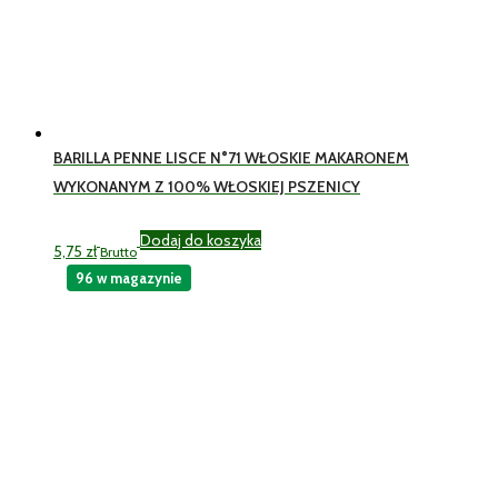
BARILLA PENNE LISCE N°71 WŁOSKIE MAKARONEM
WYKONANYM Z 100% WŁOSKIEJ PSZENICY
Dodaj do koszyka
5,75
zł
Brutto
96 w magazynie