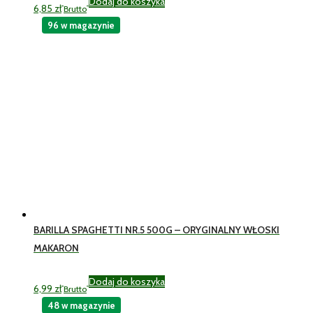
Dodaj do koszyka
6,85
zł
Brutto
96 w magazynie
BARILLA SPAGHETTI NR.5 500G – ORYGINALNY WŁOSKI
MAKARON
Dodaj do koszyka
6,99
zł
Brutto
48 w magazynie