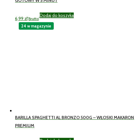
GOTOWY W 5 MINUT
Dodaj do koszyka
6,99
zł
Brutto
24 w magazynie
BARILLA SPAGHETTI AL BRONZO 500G – WŁOSKI MAKARON
PREMIUM