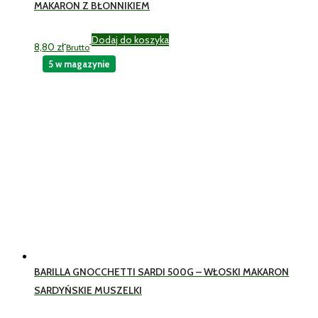
MAKARON Z BŁONNIKIEM
Dodaj do koszyka
8,80
zł
Brutto
5 w magazynie
BARILLA GNOCCHETTI SARDI 500G – WŁOSKI MAKARON
SARDYŃSKIE MUSZELKI