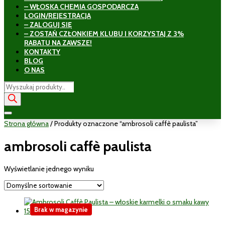
– WŁOSKA CHEMIA GOSPODARCZA
LOGIN/REJESTRACJA
– ZALOGUJ SIĘ
– ZOSTAŃ CZŁONKIEM KLUBU I KORZYSTAJ Z 3%
RABATU NA ZAWSZE!
KONTAKTY
BLOG
O NAS
Wyszukiwarka
produktów
Strona główna
/ Produkty oznaczone “ambrosoli caffè paulista”
ambrosoli caffè paulista
Wyświetlanie jednego wyniku
Brak w magazynie