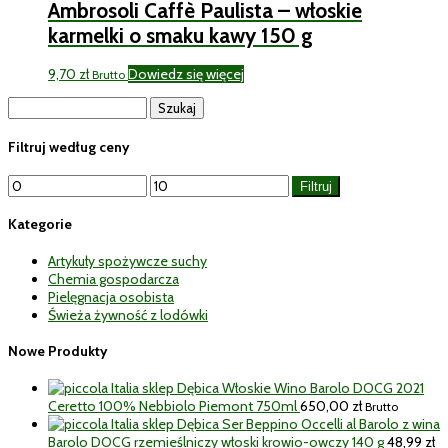
Ambrosoli Caffè Paulista – włoskie
karmelki o smaku kawy 150 g
9,70
zł
Dowiedz się więcej
Brutto
Szukaj:
Filtruj według ceny
Cena
Cena
Filtruj
min
max
Kategorie
Artykuły spożywcze suchy
Chemia gospodarcza
Pielęgnacja osobista
Świeża żywność z lodówki
Nowe Produkty
Włoskie Wino Barolo DOCG 2021
Ceretto 100% Nebbiolo Piemont 750ml
650,00
zł
Brutto
Ser Beppino Occelli al Barolo z wina
Barolo DOCG rzemieślniczy włoski krowio-owczy 140 g
48,99
zł