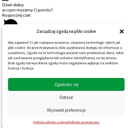
Dzień dobry
w czym możemy Ci pomóc?
Rozpocznij czat
Zarządzaj zgodą na pliki cookie
Aby zapewnić Ci jak najlepsze wrażenia, używamy technologii, takich jak
pliki cookie, do przechowywania i/lub uzyskiwania dostępu do informacji o
Mój wózek
urządzeniu. Zgoda na te technologie pozwoli nam przetwarzać dane, takie
jak zachowanie przeglądania lub unikalne identyfikatory na tej stronie.
Brak zgody lub wycofanie zgody może negatywnie wpłynąć na niektóre
funkcje i funkcje.
Close cart
Twój koszyk jest pusty.
Zgadzam się
Wygląda na to, że jeszcze nic nie wybrałeś
Masz kod rabatowy?
Odrzuć
Zastosuj
Suma częściowa
0,00
zł
Wyświetl preferencje
Wysyłka
Razem
0,00
zł
Polityka plików cookies
Polityka prywatności
Twój koszyk jest pusty. Kup teraz