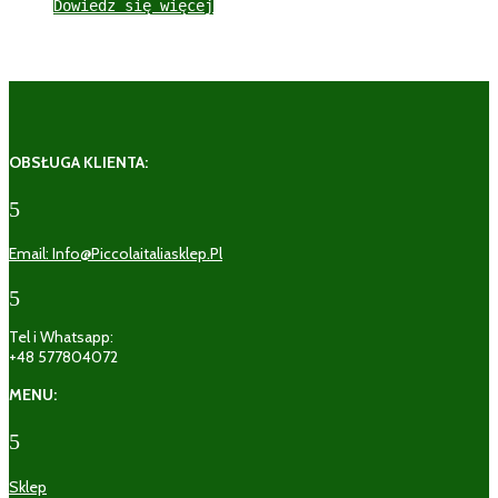
Dowiedz się więcej
OBSŁUGA KLIENTA:
5
Email: Info@piccolaitaliasklep.pl
5
Tel i Whatsapp:
+48 577804072
MENU:
5
Sklep