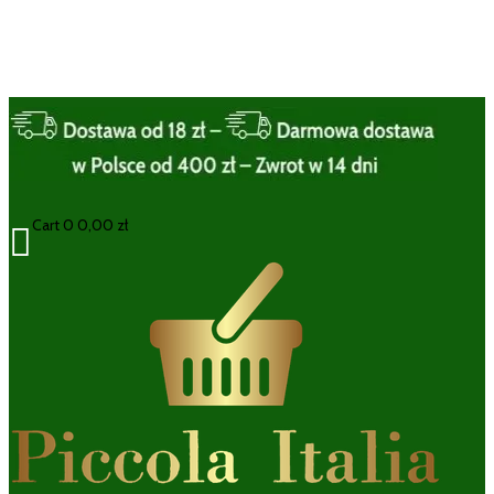
Cart
0
0,00
zł
