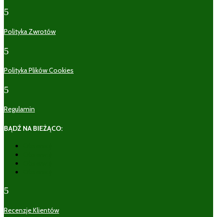
5
Polityka Zwrotów
5
Polityka Plików Cookies
5
Regulamin
BĄDŹ NA BIEŻĄCO:
Obserwuj
Obserwuj
Obserwuj
Obserwuj
5
Recenzje Klientów