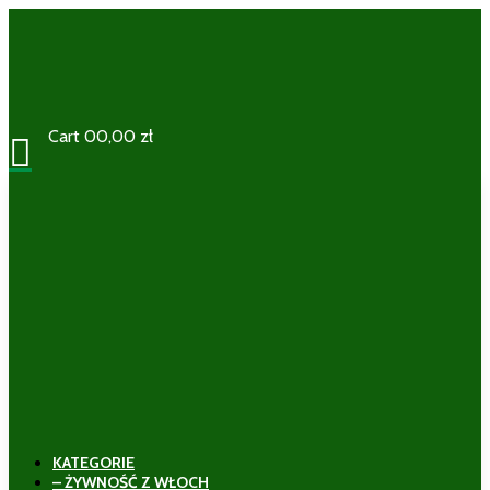
Cart
0
0,00
zł

KATEGORIE
– ŻYWNOŚĆ Z WŁOCH