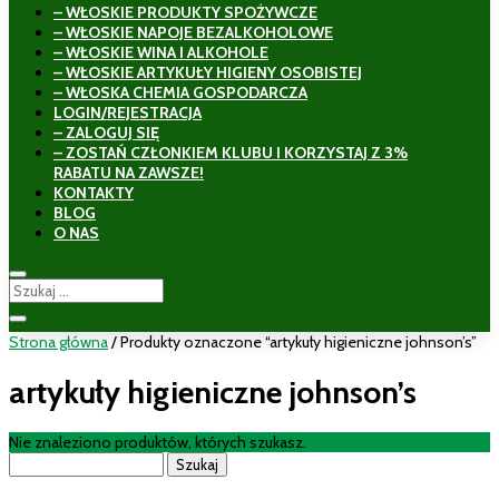
– WŁOSKIE PRODUKTY SPOŻYWCZE
– WŁOSKIE NAPOJE BEZALKOHOLOWE
– WŁOSKIE WINA I ALKOHOLE
– WŁOSKIE ARTYKUŁY HIGIENY OSOBISTEJ
– WŁOSKA CHEMIA GOSPODARCZA
LOGIN/REJESTRACJA
– ZALOGUJ SIĘ
– ZOSTAŃ CZŁONKIEM KLUBU I KORZYSTAJ Z 3%
RABATU NA ZAWSZE!
KONTAKTY
BLOG
O NAS
Strona główna
/ Produkty oznaczone “artykuły higieniczne johnson’s”
artykuły higieniczne johnson’s
Nie znaleziono produktów, których szukasz.
Szukaj: