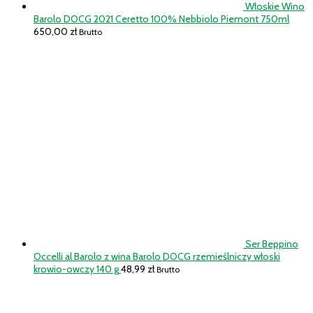
Włoskie Wino
Barolo DOCG 2021 Ceretto 100% Nebbiolo Piemont 750ml
650,00
zł
Brutto
Ser Beppino
Occelli al Barolo z wina Barolo DOCG rzemieślniczy włoski
krowio-owczy 140 g
48,99
zł
Brutto