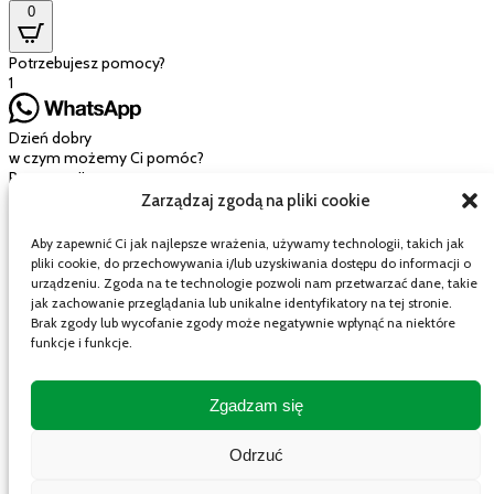
0
Potrzebujesz pomocy?
1
Dzień dobry
w czym możemy Ci pomóc?
Rozpocznij czat
Zarządzaj zgodą na pliki cookie
Aby zapewnić Ci jak najlepsze wrażenia, używamy technologii, takich jak
pliki cookie, do przechowywania i/lub uzyskiwania dostępu do informacji o
Mój wózek
urządzeniu. Zgoda na te technologie pozwoli nam przetwarzać dane, takie
jak zachowanie przeglądania lub unikalne identyfikatory na tej stronie.
Brak zgody lub wycofanie zgody może negatywnie wpłynąć na niektóre
funkcje i funkcje.
Close cart
Twój koszyk jest pusty.
Zgadzam się
Wygląda na to, że jeszcze nic nie wybrałeś
Masz kod rabatowy?
Odrzuć
Zastosuj