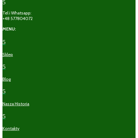
5
Tel i Whatsapp:
+48 577804072
MENU:
5
Sklep
5
Blog
5
Nasza Historia
5
Kontakty