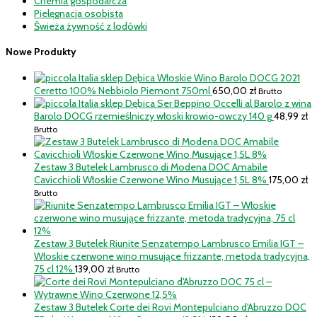
Chemia gospodarcza
Pielęgnacja osobista
Świeża żywność z lodówki
Nowe Produkty
Włoskie Wino Barolo DOCG 2021
Ceretto 100% Nebbiolo Piemont 750ml
650,00
zł
Brutto
Ser Beppino Occelli al Barolo z wina
Barolo DOCG rzemieślniczy włoski krowio-owczy 140 g
48,99
zł
Brutto
Zestaw 3 Butelek Lambrusco di Modena DOC Amabile
Cavicchioli Włoskie Czerwone Wino Musujące 1,5L 8%
175,00
zł
Brutto
Zestaw 3 Butelek Riunite Senzatempo Lambrusco Emilia IGT –
Włoskie czerwone wino musujące frizzante, metoda tradycyjna,
75 cl 12%
139,00
zł
Brutto
Zestaw 3 Butelek Corte dei Rovi Montepulciano d'Abruzzo DOC