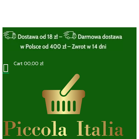
Cart
0
0,00
zł
