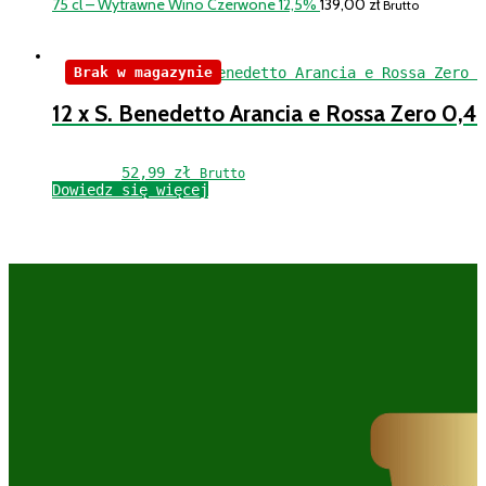
75 cl – Wytrawne Wino Czerwone 12,5%
139,00
zł
Brutto
Brak w magazynie
12 x S. Benedetto Arancia e Rossa Zero 0,4
52,99 
zł
Brutto
Dowiedz się więcej