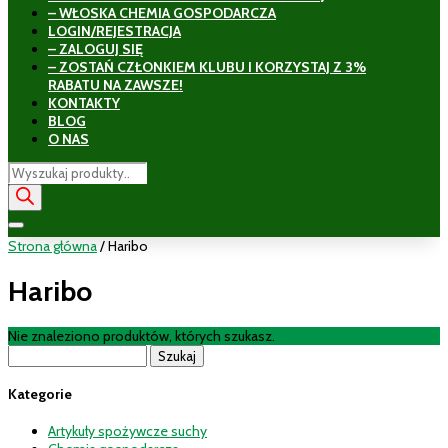
– WŁOSKA CHEMIA GOSPODARCZA
LOGIN/REJESTRACJA
– ZALOGUJ SIĘ
– ZOSTAŃ CZŁONKIEM KLUBU I KORZYSTAJ Z 3%
RABATU NA ZAWSZE!
KONTAKTY
BLOG
O NAS
Wyszukiwarka
produktów
Strona główna
/ Haribo
Haribo
Nie znaleziono produktów, których szukasz.
Szukaj:
Kategorie
Artykuły spożywcze suchy