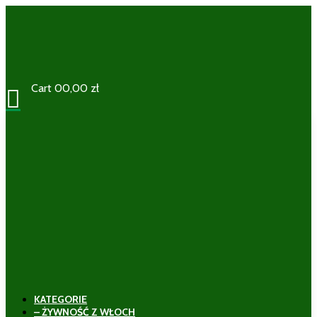
Cart
0
0,00
zł

KATEGORIE
– ŻYWNOŚĆ Z WŁOCH