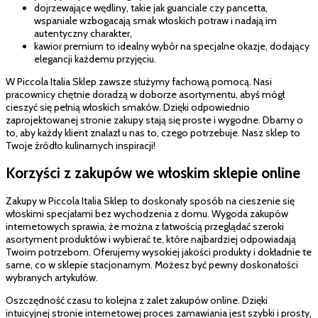
dojrzewające wędliny, takie jak guanciale czy pancetta,
wspaniale wzbogacają smak włoskich potraw i nadają im
autentyczny charakter,
kawior premium to idealny wybór na specjalne okazje, dodający
elegancji każdemu przyjęciu.
W Piccola Italia Sklep zawsze służymy fachową pomocą. Nasi
pracownicy chętnie doradzą w doborze asortymentu, abyś mógł
cieszyć się pełnią włoskich smaków. Dzięki odpowiednio
zaprojektowanej stronie zakupy stają się proste i wygodne. Dbamy o
to, aby każdy klient znalazł u nas to, czego potrzebuje. Nasz sklep to
Twoje źródło kulinarnych inspiracji!
Korzyści z zakupów we włoskim sklepie online
Zakupy w Piccola Italia Sklep to doskonały sposób na cieszenie się
włoskimi specjałami bez wychodzenia z domu. Wygoda zakupów
internetowych sprawia, że można z łatwością przeglądać szeroki
asortyment produktów i wybierać te, które najbardziej odpowiadają
Twoim potrzebom. Oferujemy wysokiej jakości produkty i dokładnie te
same, co w sklepie stacjonarnym. Możesz być pewny doskonałości
wybranych artykułów.
Oszczędność czasu to kolejna z zalet zakupów online. Dzięki
intuicyjnej stronie internetowej proces zamawiania jest szybki i prosty,