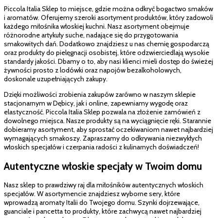
Piccola Italia Sklep to miejsce, gdzie można odkryć bogactwo smaków
i aromatów. Oferujemy szeroki asortyment produktów, który zadowoli
każdego miłośnika włoskiej kuchni. Nasz asortyment obejmuje
różnorodne artykuły suche, nadające się do przygotowania
smakowitych dań. Dodatkowo znajdziesz u nas chemię gospodarczą
oraz produkty do pielęgnacji osobistej, które odzwierciedlają wysokie
standardy jakości. Dbamy o to, aby nasi klienci mieli dostęp do świeżej
żywności prosto z lodówki oraz napojów bezalkoholowych,
doskonale uzupełniających zakupy.
Dzięki możliwości zrobienia zakupów zarówno w naszym sklepie
stacjonarnym w Dębicy, jak i online, zapewniamy wygodę oraz
elastyczność. Piccola Italia Sklep pozwala na złożenie zamówień z
dowolnego miejsca. Nasze produkty są na wyciągnięcie ręki. Starannie
dobieramy asortyment, aby sprostać oczekiwaniom nawet najbardziej
wymagających smakoszy. Zapraszamy do odkrywania niezwykłych
włoskich specjałów i czerpania radości z kulinarnych doświadczeń!
Autentyczne włoskie specjały w Twoim domu
Nasz sklep to prawdziwy raj dla miłośników autentycznych włoskich
specjałów. W asortymencie znajdziesz wyborne sery, które
wprowadzą aromaty Italii do Twojego domu. Szynki dojrzewające,
guanciale i pancetta to produkty, które zachwycą nawet najbardziej