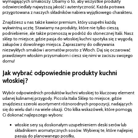
wymagających smakoszy. Dbamy o to, aby wszystkie produkty
odzwierciedlały najwyższą jakość i autentyczność. Każda potrawa
przygotowana z naszych składników nabiera wyjątkowego charakteru.
Znajdziesz u nas także kawior premium, który uzupełni każdą
wykwintną ucztę. Stawiamy na produkty, które nie tylko cieszą
podniebienie, ale także przenoszą w podróż do słonecznej Italii. Nasz
sklep to miejsce, gdzie pasja do włoskiej kuchni spotyka się z wygodą
zakupów z dowolnego miejsca. Zapraszamy do odkrywania
niezwykłych smaków i aromatów prosto z Włoch. Daj się oczarować
prawdziwym włoskim przysmakom i ciesz się nimi w zaciszu swojego
domu!
Jak wybrać odpowiednie produkty kuchni
włoskiej?
Wybór odpowiednich produktów kuchni włoskiej to kluczowy element
udanej kulinarnej przygody. Piccola Italia Sklep to miejsce, gdzie
znajdziesz szeroki asortyment różnorodnych propozycji, nadających
się do wielu dań i na wiele okazji. Oto kilka wskazówek, które pomogą
Ci dokonać najlepszego wyboru:
włoskie sery są doskonałym uzupełnieniem deski serów lub
składnikiem aromatycznych sosów. Wybieraj te, które najlepiej
pasują do planowanego posiłku,