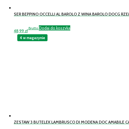
SER BEPPINO OCCELLI AL BAROLO Z WINA BAROLO DOCG RZ
Dodaj do koszyka
Brutto
48,99
zł
4 w magazynie
ZESTAW 3 BUTELEK LAMBRUSCO DI MODENA DOC AMABILE C