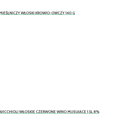
EMIEŚLNICZY WŁOSKI KROWIO-OWCZY 140 G
AVICCHIOLI WŁOSKIE CZERWONE WINO MUSUJĄCE 1,5L 8%