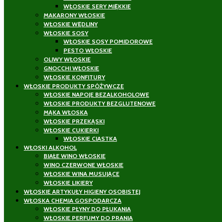
WŁOSKIE SERY MIĘKKIE
MAKARONY WŁOSKIE
WŁOSKIE WĘDLINY
WŁOSKIE SOSY
WŁOSKIE SOSY POMIDOROWE
PESTO WŁOSKIE
OLIWY WŁOSKIE
GNOCCHI WŁOSKIE
WŁOSKIE KONFITURY
WŁOSKIE PRODUKTY SPÓŻYWCZE
WŁOSKIE NAPOJE BEZALKOHOLOWE
WŁOSKIE PRODUKTY BEZGLUTENOWE
MĄKA WŁOSKA
WŁOSKIE PRZEKĄSKI
WŁOSKIE CUKIERKI
WŁOSKIE CIASTKA
WŁOSKI ALKOHOL
BIAŁE WINO WŁOSKIE
WINO CZERWONE WŁOSKIE
WŁOSKIE WINA MUSUJĄCE
WŁOSKIE LIKIERY
WŁOSKIE ARTYKUŁY HIGIENY OSOBISTEJ
WŁOSKA CHEMIA GOSPODARCZA
WŁOSKIE PŁYNY DO PŁUKANIA
WŁOSKIE PERFUMY DO PRANIA