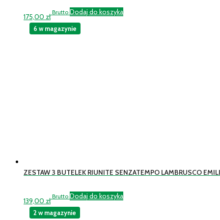
Dodaj do koszyka
Brutto
175,00
zł
6 w magazynie
ZESTAW 3 BUTELEK RIUNITE SENZATEMPO LAMBRUSCO EMILI
Dodaj do koszyka
Brutto
139,00
zł
2 w magazynie