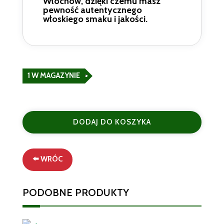
Włochów, dzięki czemu masz
pewność autentycznego
włoskiego smaku i jakości.
1 W MAGAZYNIE
ilość
Zestaw
DODAJ DO KOSZYKA
3
Butelek
Bolla
⬅️ WRÓC
Prosecco
Rosé
D.O.C.
PODOBNE PRODUKTY
Millesimato
75
cl