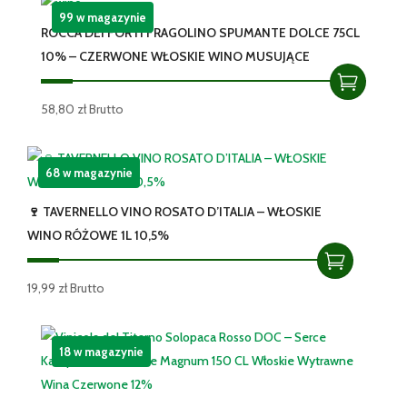
wyjątkowe
99 w magazynie
ROCCA DEI FORTI FRAGOLINO SPUMANTE DOLCE 75CL
wino
10% – CZERWONE WŁOSKIE WINO MUSUJĄCE
musujące
typu
Extra
58,80
zł
Brutto
Dry
11%
68 w magazynie
🍷 TAVERNELLO VINO ROSATO D’ITALIA – WŁOSKIE
WINO RÓŻOWE 1L 10,5%
19,99
zł
Brutto
18 w magazynie