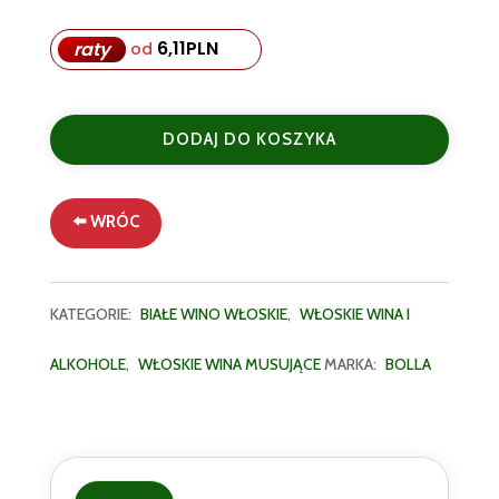
6,11
PLN
raty
od
ilość
Zestaw
DODAJ DO KOSZYKA
3
Butelek
Bolla
⬅️ WRÓC
Prosecco
Rosé
D.O.C.
Millesimato
KATEGORIE:
BIAŁE WINO WŁOSKIE
,
WŁOSKIE WINA I
75
cl
ALKOHOLE
,
WŁOSKIE WINA MUSUJĄCE
MARKA:
BOLLA
wyjątkowe
wino
musujące
typu
Extra