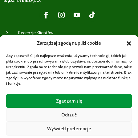
BĄDŹ NA BIEŻĄCO:
5
Recenzje Klientów
Zarządzaj zgodą na pliki cookie
WYSYŁKI:
Aby zapewnić Ci jak najlepsze wrażenia, używamy technologii, takich jak
pliki cookie, do przechowywania i/lub uzyskiwania dostępu do informacji o
urządzeniu. Zgoda na te technologie pozwoli nam przetwarzać dane, takie
jak zachowanie przeglądania lub unikalne identyfikatory na tej stronie. Brak
zgody lub wycofanie zgody może negatywnie wpłynąć na niektóre funkcje
i funkcje.
Zgadzam się
Potrzebujesz pomocy?
Zwrot w ciągu 14 dni
Odrzuć
Wyświetl preferencje
0
© 2025 PICCOLA ITALIA SKLEP – ULICA RZESZOWSKA