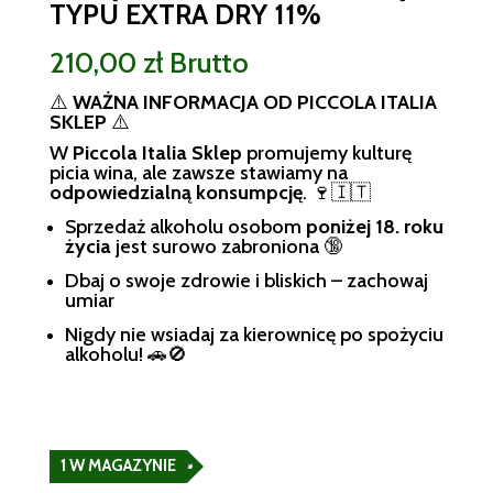
TYPU EXTRA DRY 11%
210,00
zł
Brutto
⚠️
WAŻNA INFORMACJA OD PICCOLA ITALIA
SKLEP
⚠️
W
Piccola Italia Sklep
promujemy kulturę
picia wina, ale zawsze stawiamy na
odpowiedzialną konsumpcję
. 🍷🇮🇹
Sprzedaż alkoholu osobom
poniżej 18. roku
życia
jest surowo zabroniona 🔞
Dbaj o swoje zdrowie i bliskich – zachowaj
umiar
Nigdy nie wsiadaj za kierownicę po spożyciu
alkoholu! 🚗🚫
1 W MAGAZYNIE