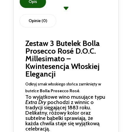
Opis
Dry
11%
Opinie (0)
Zestaw 3 Butelek Bolla
Prosecco Rosé D.O.C.
Millesimato –
Kwintesencja Włoskiej
Elegancji
Odkryj smak włoskiego słońca zamknięty w
butelce
Bolla Prosecco Rosé
.
To wyjątkowe wino musujące typu
Extra Dry
pochodzi z winnic o
tradycji sięgającej 1883 roku.
Delikatny, różowy kolor oraz
subtelne bąbelki sprawiają, że
każda chwila staje się wyjątkową
celebracją.