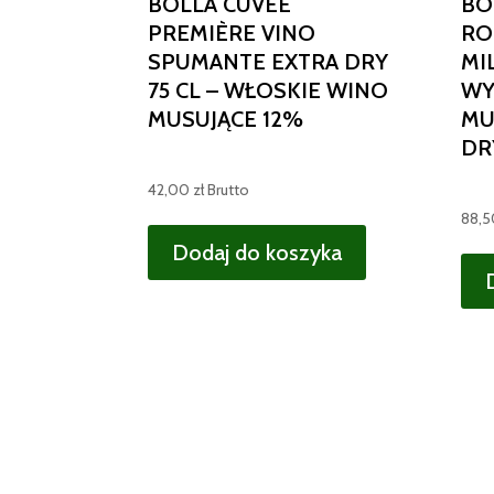
BOLLA CUVÉE
BO
PREMIÈRE VINO
RO
SPUMANTE EXTRA DRY
MI
75 CL – WŁOSKIE WINO
WY
MUSUJĄCE 12%
MU
DR
42,00
zł
Brutto
88,
Dodaj do koszyka