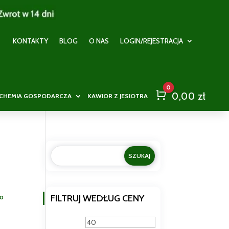
KONTAKTY
BLOG
O NAS
LOGIN/REJESTRACJA
0
Cart
0,00
zł
CHEMIA GOSPODARCZA
KAWIOR Z JESIOTRA
FILTRUJ WEDŁUG CENY
Cena
Cena