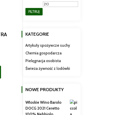
min
max
FILTRUJ
TRA
KATEGORIE
Artykuły spożywcze suchy
Chemia gospodarcza
Pielęgnacja osobista
Świeża żywność z lodówki
NOWE PRODUKTY
Włoskie Wino Barolo
DOCG 2021 Ceretto
100% Nebbiolo