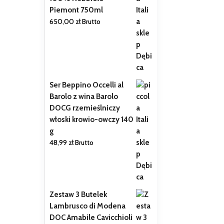
Piemont 750ml
650,00
zł
Brutto
Ser Beppino Occelli al
Barolo z wina Barolo
DOCG rzemieślniczy
włoski krowio-owczy 140
g
48,99
zł
Brutto
Zestaw 3 Butelek
Lambrusco di Modena
DOC Amabile Cavicchioli