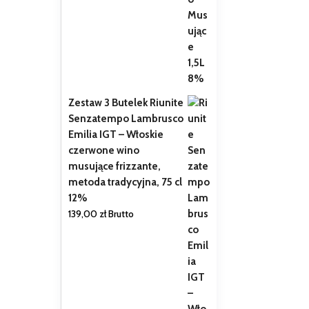
Zestaw 3 Butelek Riunite
Senzatempo Lambrusco
Emilia IGT – Włoskie
czerwone wino
musujące frizzante,
metoda tradycyjna, 75 cl
12%
139,00
zł
Brutto