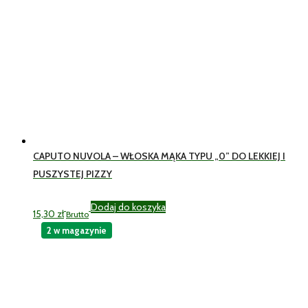
CAPUTO NUVOLA – WŁOSKA MĄKA TYPU „0” DO LEKKIEJ I
PUSZYSTEJ PIZZY
Dodaj do koszyka
15,30
zł
Brutto
2 w magazynie