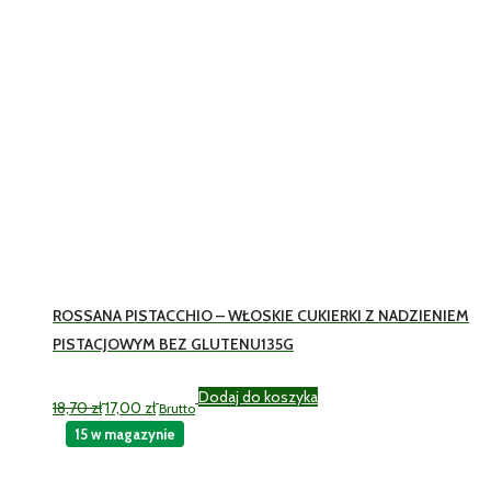
ROSSANA PISTACCHIO – WŁOSKIE CUKIERKI Z NADZIENIEM
PISTACJOWYM BEZ GLUTENU135G
Pierwotna
Aktualna
Dodaj do koszyka
18,70
zł
17,00
zł
Brutto
cena
cena
wynosiła:
wynosi:
15 w magazynie
18,70 zł.
17,00 zł.