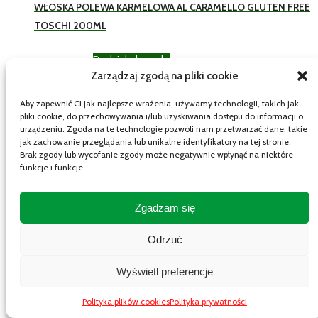
WŁOSKA POLEWA KARMELOWA AL CARAMELLO GLUTEN FREE
TOSCHI 200ML
Dodaj do koszyka
14,99
zł
Brutto
Zarządzaj zgodą na pliki cookie
1 w magazynie
Aby zapewnić Ci jak najlepsze wrażenia, używamy technologii, takich jak
pliki cookie, do przechowywania i/lub uzyskiwania dostępu do informacji o
urządzeniu. Zgoda na te technologie pozwoli nam przetwarzać dane, takie
jak zachowanie przeglądania lub unikalne identyfikatory na tej stronie.
Brak zgody lub wycofanie zgody może negatywnie wpłynąć na niektóre
funkcje i funkcje.
Zgadzam się
Odrzuć
Wyświetl preferencje
WŁOSKI NAPÓJ BRZOSKWINIOWY YOGA 3X200ML – IDEALNY
Polityka plików cookies
Polityka prywatności
DO SZKOŁY I NA SPACER