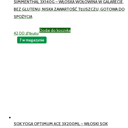
SIMMENTHAL 3X140G – WŁOSKA WOŁOWINA W GALARECIE,
BEZ GLUTENU, NISKA ZAWARTOŚĆ TŁUSZCZU, GOTOWA DO
SPOŻYCIA
Dodaj do koszyka
42,00
zł
Brutto
7 w magazynie
SOK YOGA OPTIMUM ACE 3X200ML – WŁOSKI SOK