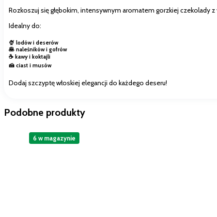
Rozkoszuj się głębokim, intensywnym aromatem gorzkiej czekolady 
Idealny do:
🍨 lodów i deserów
🥞 naleśników i gofrów
☕ kawy i koktajli
🍰 ciast i musów
Dodaj szczyptę włoskiej elegancji do każdego deseru!
Podobne produkty
6 w magazynie