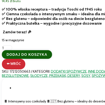
14,45
zł
Brutto
✅ 100% włoska receptura – tradycja Toschi od 1945 roku
✅ Ciemna czekolada o intensywnym smaku – idealna dla m
✅ Bez glutenu – odpowiedni dla osób na diecie bezgluten
✅ Praktyczna butelka – wygodne i precyzyjne dozowanie
Zamów teraz! 🎉
15 w magazynie
ilość
Włoska
DODAJ DO KOSZYKA
Polewa
czekoladowa
⬅️ WRÓC
Gluten
Free
SKU:
17212050663
KATEGORII:
DODATKI SPOŻYWCZE
,
INNE DOD
do
BEZGLUTENOWE
,
SŁODYCZE, PRZEKĄSKI, DESERY
,
SOSY
,
SPOŻY
lodów
deserów
Toschi
Opis
200g
🍫 Intensywny sos czekolady 🍫🇮🇹 Bez glutenu – idealny do deserów