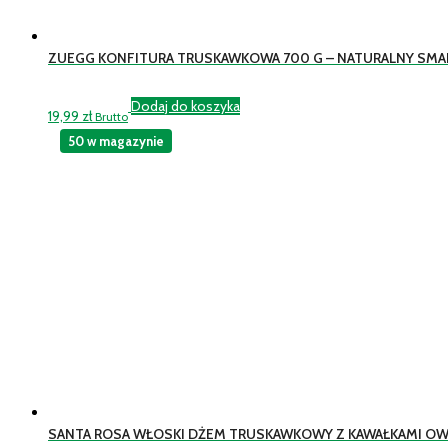
ZUEGG KONFITURA TRUSKAWKOWA 700 G – NATURALNY S
Dodaj do koszyka
19,99
zł
Brutto
50 w magazynie
SANTA ROSA WŁOSKI DŻEM TRUSKAWKOWY Z KAWAŁKAMI O