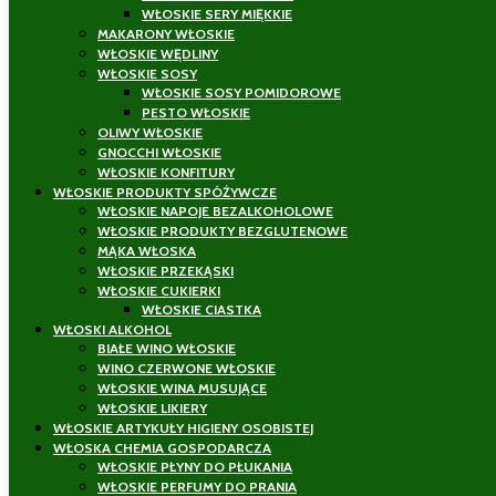
WŁOSKIE SERY MIĘKKIE
MAKARONY WŁOSKIE
WŁOSKIE WĘDLINY
WŁOSKIE SOSY
WŁOSKIE SOSY POMIDOROWE
PESTO WŁOSKIE
OLIWY WŁOSKIE
GNOCCHI WŁOSKIE
WŁOSKIE KONFITURY
WŁOSKIE PRODUKTY SPÓŻYWCZE
WŁOSKIE NAPOJE BEZALKOHOLOWE
WŁOSKIE PRODUKTY BEZGLUTENOWE
MĄKA WŁOSKA
WŁOSKIE PRZEKĄSKI
WŁOSKIE CUKIERKI
WŁOSKIE CIASTKA
WŁOSKI ALKOHOL
BIAŁE WINO WŁOSKIE
WINO CZERWONE WŁOSKIE
WŁOSKIE WINA MUSUJĄCE
WŁOSKIE LIKIERY
WŁOSKIE ARTYKUŁY HIGIENY OSOBISTEJ
WŁOSKA CHEMIA GOSPODARCZA
WŁOSKIE PŁYNY DO PŁUKANIA
WŁOSKIE PERFUMY DO PRANIA