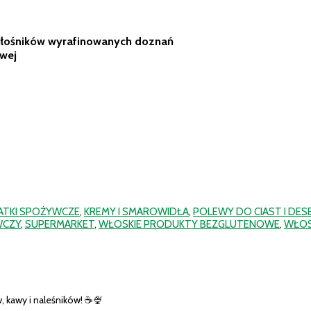
iłośników wyrafinowanych doznań
owej
ATKI SPOŻYWCZE
,
KREMY I SMAROWIDŁA
,
POLEWY DO CIAST I DE
WCZY
,
SUPERMARKET
,
WŁOSKIE PRODUKTY BEZGLUTENOWE
,
WŁOS
, kawy i naleśników! ☕🍨