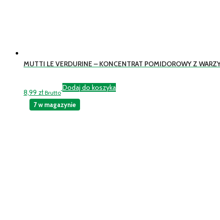
MUTTI LE VERDURINE – KONCENTRAT POMIDOROWY Z WARZ
Dodaj do koszyka
8,99
zł
Brutto
7 w magazynie