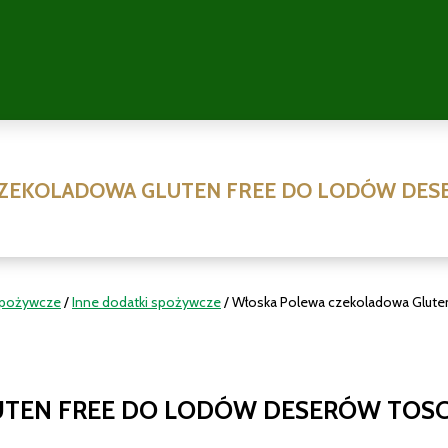
ZEKOLADOWA GLUTEN FREE DO LODÓW DES
spożywcze
/
Inne dodatki spożywcze
/ Włoska Polewa czekoladowa Glute
TEN FREE DO LODÓW DESERÓW TOSC