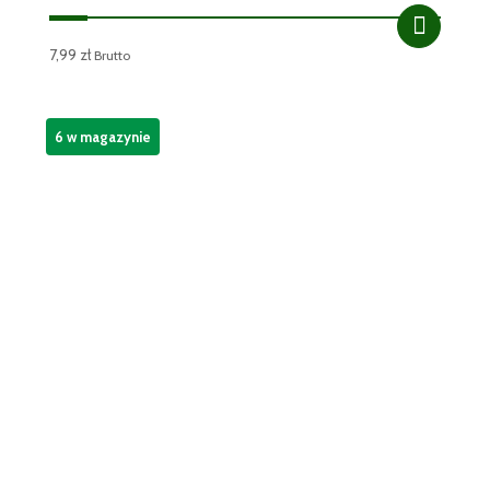
7,99
zł
Brutto
6 w magazynie