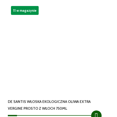
wynosiła:
wynosi:
19,99 zł.
18,90 zł.
11 w magazynie
DE SANTIS WŁOSKA EKOLOGICZNA OLIWA EXTRA
VERGINE PROSTO Z WŁOCH 750ML