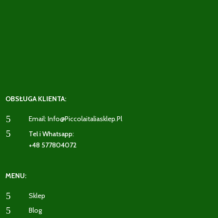
OBSŁUGA KLIENTA:
5
Email: Info@piccolaitaliasklep.pl
5
Tel i Whatsapp:
+48 577804072
MENU:
5
Sklep
5
Blog