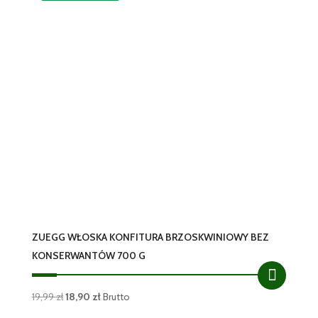
ZUEGG WŁOSKA KONFITURA BRZOSKWINIOWY BEZ
KONSERWANTÓW 700 G
Pierwotna
Aktualna
19,99
zł
18,90
zł
Brutto
cena
cena