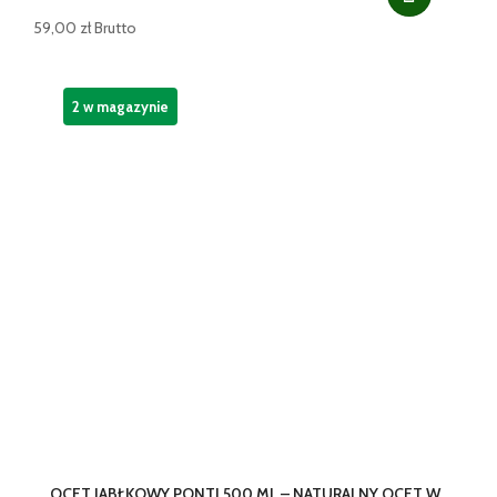
59,00
zł
Brutto
2 w magazynie
OCET JABŁKOWY PONTI 500 ML – NATURALNY OCET W