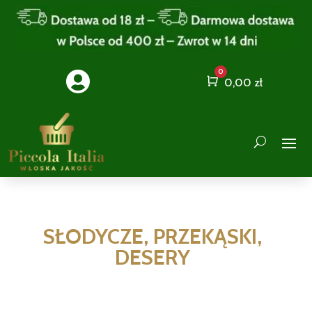
0

Cart
0,00
zł
SŁODYCZE, PRZEKĄSKI,
DESERY