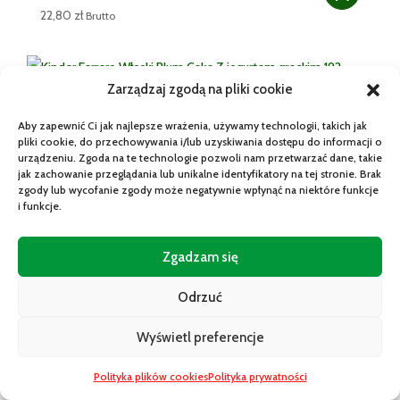
22,80
zł
Brutto
Brak w magazynie
Zarządzaj zgodą na pliki cookie
KINDER FERRERO WŁOSKI PLUM CAKE Z JOGURTEM
Aby zapewnić Ci jak najlepsze wrażenia, używamy technologii, takich jak
GRECKIM 192 G
pliki cookie, do przechowywania i/lub uzyskiwania dostępu do informacji o
urządzeniu. Zgoda na te technologie pozwoli nam przetwarzać dane, takie
jak zachowanie przeglądania lub unikalne identyfikatory na tej stronie. Brak
zgody lub wycofanie zgody może negatywnie wpłynąć na niektóre funkcje
13,15
zł
Brutto
i funkcje.
Zgadzam się
Brak w magazynie
KRAKERSY RITZ ORIGINAL SOLONE 200G – KLASYCZNA
Odrzuć
WŁOSKA PRZEKĄSKA
1
Wyświetl preferencje
0
13,30
zł
Brutto
Polityka plików cookies
Polityka prywatności