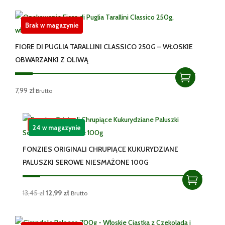
Brak w magazynie
FIORE DI PUGLIA TARALLINI CLASSICO 250G – WŁOSKIE
OBWARZANKI Z OLIWĄ
7,99
zł
Brutto
Promocja!
24 w magazynie
FONZIES ORIGINALI CHRUPIĄCE KUKURYDZIANE
PALUSZKI SEROWE NIESMAŻONE 100G
Pierwotna
Aktualna
13,45
zł
12,99
zł
Brutto
cena
cena
wynosiła:
wynosi: