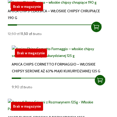
Promocja!
Brak w magazynie
AMICA CHIPS CLASSICA – WŁOSKIE CHIPSY CHRUPIĄCE
190 G
Pierwotna
Aktualna
12,50
zł
11,50
zł
Brutto
cena
cena
wynosiła:
wynosi:
12,50 zł.
11,50 zł.
Brak w magazynie
AMICA CHIPS CORNETTO FORMAGGIO – WŁOSKIE
CHIPSY SEROWE AŻ 63% MĄKI KUKURYDZIANEJ 125 G
9,90
zł
Brutto
Brak w magazynie