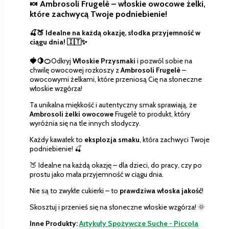
🍬 Ambrosoli Frugelè – włoskie owocowe żelki,
które zachwycą Twoje podniebienie!
🍒🍑 Idealne na każdą okazję, słodka przyjemność w
ciągu dnia! 🇮🇹✨
🍓🍋🍊
Odkryj
Włoskie Przysmaki
i pozwól sobie na
chwilę owocowej rozkoszy z
Ambrosoli Frugelè
–
owocowymi żelkami, które przeniosą Cię na słoneczne
włoskie wzgórza!
Ta unikalna miękkość i autentyczny smak sprawiają, że
Ambrosoli żelki owocowe
Frugelè to produkt, który
wyróżnia się na tle innych słodyczy.
Każdy kawałek to
eksplozja smaku
, która zachwyci Twoje
podniebienie! 🍒
🍑 Idealne na każdą okazję – dla dzieci, do pracy, czy po
prostu jako mała przyjemność w ciągu dnia.
Nie są to zwykłe cukierki – to
prawdziwa włoska jakość
!
Skosztuj i przenieś się na słoneczne włoskie wzgórza! 🌞
Inne Produkty:
Artykuły Spożywcze Suche - Piccola