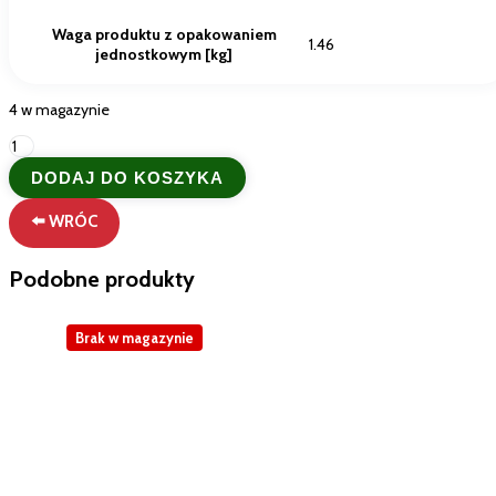
Waga produktu z opakowaniem
1.46
jednostkowym [kg]
4 w magazynie
ilość
Ambrosoli
DODAJ DO KOSZYKA
Frugelè
Żelki
⬅️ WRÓC
Owocowe
150g
-
Podobne produkty
Włoskie
Żelki
z
Brak w magazynie
Sokiem
Owocowym