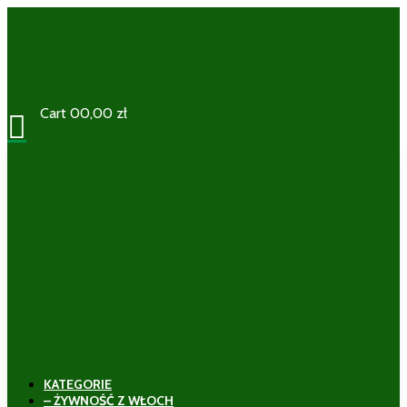
Cart
0
0,00
zł

KATEGORIE
– ŻYWNOŚĆ Z WŁOCH