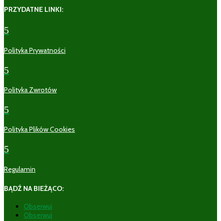
PRZYDATNE LINKI:
5
Polityka Prywatności
5
Polityka Zwrotów
5
Polityka Plików Cookies
5
Regulamin
BĄDŹ NA BIEŻĄCO:
Obserwuj
Obserwuj