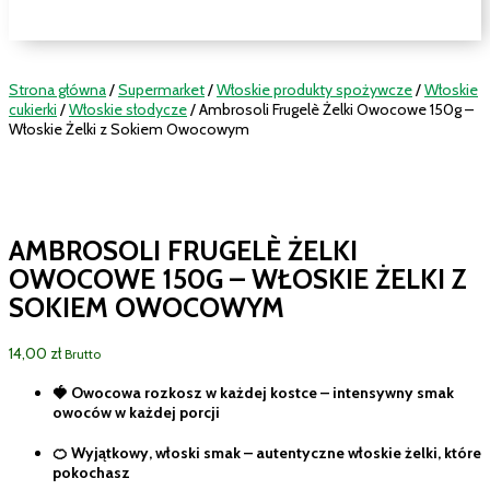
Strona główna
/
Supermarket
/
Włoskie produkty spożywcze
/
Włoskie
cukierki
/
Włoskie słodycze
/ Ambrosoli Frugelè Żelki Owocowe 150g –
Włoskie Żelki z Sokiem Owocowym
AMBROSOLI FRUGELÈ ŻELKI
OWOCOWE 150G – WŁOSKIE ŻELKI Z
SOKIEM OWOCOWYM
14,00
zł
Brutto
🍓 Owocowa rozkosz w każdej kostce – intensywny smak
owoców w każdej porcji
🍊 Wyjątkowy, włoski smak – autentyczne włoskie żelki, które
pokochasz