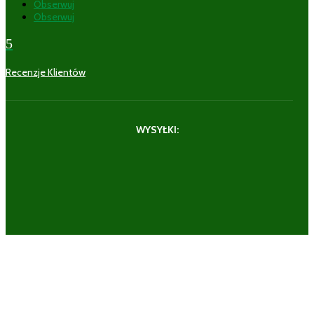
Obserwuj
Obserwuj
5
Recenzje Klientów
WYSYŁKI: