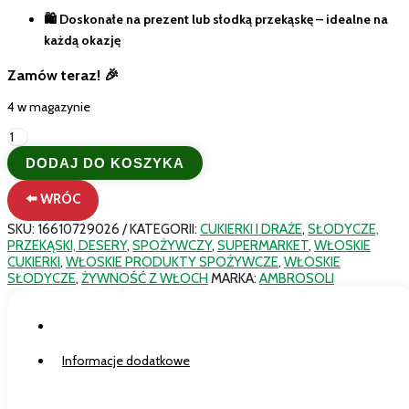
🛍️ Doskonałe na prezent lub słodką przekąskę – idealne na
każdą okazję
Zamów teraz! 🎉
4 w magazynie
ilość
Ambrosoli
DODAJ DO KOSZYKA
Frugelè
Żelki
⬅️ WRÓC
Owocowe
150g
SKU:
16610729026
KATEGORII:
CUKIERKI I DRAŻE
,
SŁODYCZE,
-
PRZEKĄSKI, DESERY
,
SPOŻYWCZY
,
SUPERMARKET
,
WŁOSKIE
Włoskie
CUKIERKI
,
WŁOSKIE PRODUKTY SPOŻYWCZE
,
WŁOSKIE
Żelki
SŁODYCZE
,
ŻYWNOŚĆ Z WŁOCH
MARKA:
AMBROSOLI
z
Sokiem
Owocowym
Opis
Informacje dodatkowe