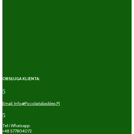
OBSŁUGA KLIENTA:
5
Email: Info@piccolaitaliasklep.pl
5
Tel i Whatsapp:
+48 577804072