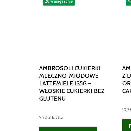
28 w magazynie
9
AMBROSOLI CUKIERKI
AM
MLECZNO-MIODOWE
Z 
LATTEMIELE 135G –
OR
WŁOSKIE CUKIERKI BEZ
CA
GLUTENU
10,7
9,70
zł
Brutto