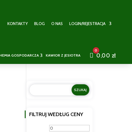
KONTAKTY
BLOG
O NAS
LOGIN/REJESTRACJA
0
Cart
0,00
zł
HEMIA GOSPODARCZA
KAWIOR Z JESIOTRA
FILTRUJ WEDŁUG CENY
Cena
Cena