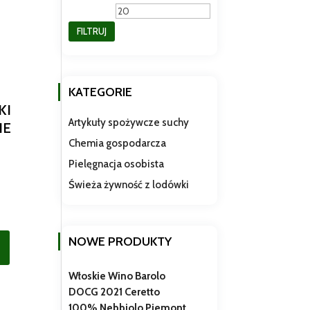
min
max
FILTRUJ
KATEGORIE
KI
Artykuły spożywcze suchy
HE
Chemia gospodarcza
Pielęgnacja osobista
Świeża żywność z lodówki
NOWE PRODUKTY
Włoskie Wino Barolo
DOCG 2021 Ceretto
100% Nebbiolo Piemont