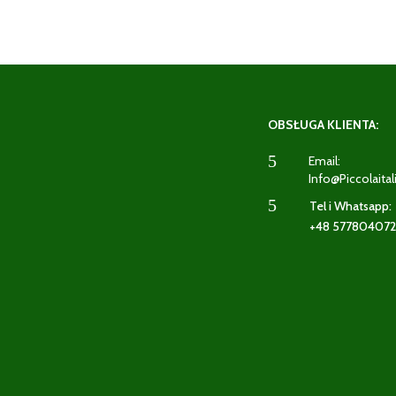
OBSŁUGA KLIENTA:
5
Email:
Info@piccolaital
5
Tel i Whatsapp:
+48 57780407