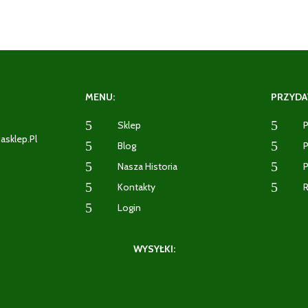
MENU:
PRZYDAT
5
5
Sklep
P
iasklep.pl
5
5
Blog
P
5
5
Nasza Historia
P
2
5
5
Kontakty
R
5
Login
WYSYŁKI: