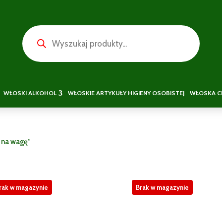
Wyszukiwarka
produktów
WŁOSKI ALKOHOL
WŁOSKIE ARTYKUŁY HIGIENY OSOBISTEJ
WŁOSKA C
 na wagę”
rak w magazynie
Brak w magazynie