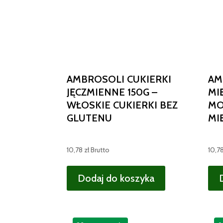
AMBROSOLI CUKIERKI
AM
JĘCZMIENNE 150G –
MI
WŁOSKIE CUKIERKI BEZ
MO
GLUTENU
MI
10,78
zł
Brutto
10,7
Dodaj do koszyka