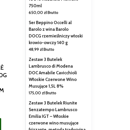
750ml
650,00
zł
Brutto
Ser Beppino Occelli al
Barolo z wina Barolo
DOCG rzemieślniczy włoski
krowio-owczy 140 g
48,99
zł
Brutto
Zestaw 3 Butelek
Lambrusco di Modena
LÈ
DOC Amabile Cavicchioli
0G
Włoskie Czerwone Wino
Musujące 1,5L 8%
M
175,00
zł
Brutto
Zestaw 3 Butelek Riunite
Senzatempo Lambrusco
Emilia IGT – Włoskie
czerwone wino musujące
frizzante, metoda tradycyjna,