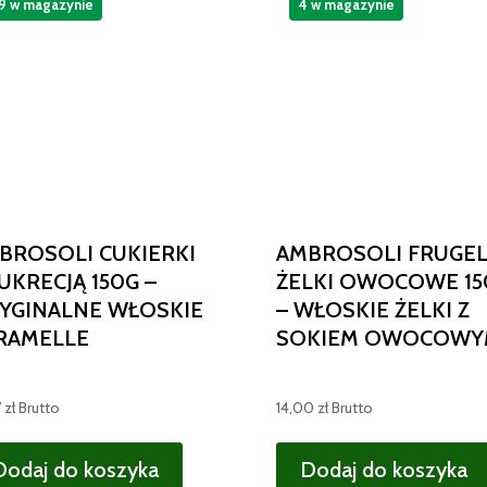
9 w magazynie
4 w magazynie
BROSOLI CUKIERKI
AMBROSOLI FRUGE
LUKRECJĄ 150G –
ŻELKI OWOCOWE 15
YGINALNE WŁOSKIE
– WŁOSKIE ŻELKI Z
RAMELLE
SOKIEM OWOCOWY
7
zł
Brutto
14,00
zł
Brutto
Dodaj do koszyka
Dodaj do koszyka