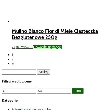
Mulino Bianco Fior di Miele Ciasteczka
Bezglutenowe 250g
22,80
zł
Dowiedz się więcej
Brutto
1
2
»
Szukaj:
Filtruj według ceny
Cena
Cena
Filtruj
min
max
Kategorie
Artykuły spożywcze suchy