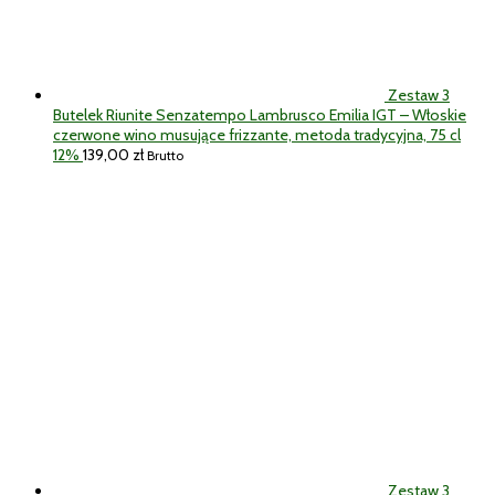
Zestaw 3
Butelek Riunite Senzatempo Lambrusco Emilia IGT – Włoskie
czerwone wino musujące frizzante, metoda tradycyjna, 75 cl
12%
139,00
zł
Brutto
Zestaw 3