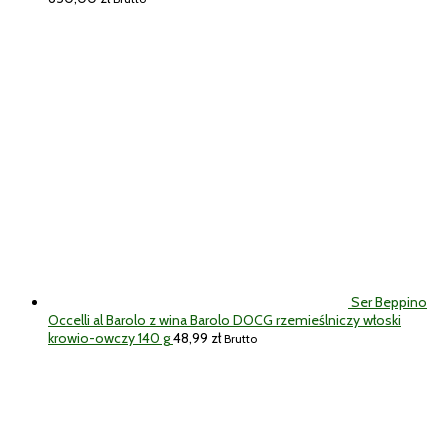
Ser Beppino
Occelli al Barolo z wina Barolo DOCG rzemieślniczy włoski
krowio-owczy 140 g
48,99
zł
Brutto