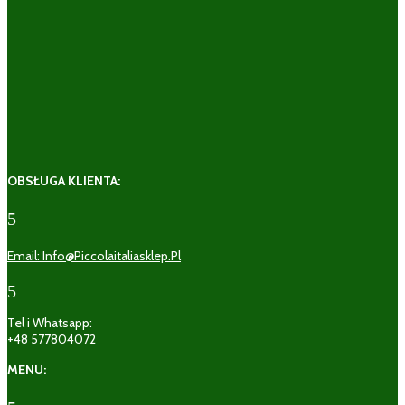
OBSŁUGA KLIENTA:
5
Email: Info@piccolaitaliasklep.pl
5
Tel i Whatsapp:
+48 577804072
MENU: