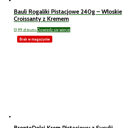
Bauli Rogaliki Pistacjowe 240g – Włoskie
Croissanty z Kremem
13,99
zł
Dowiedz się więcej
Brutto
Brak w magazynie
BronteDolci Krem Pistacjowy z Sycylii