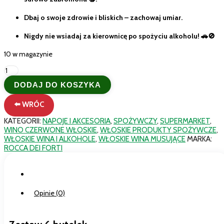
Dbaj o swoje zdrowie i bliskich – zachowaj umiar.
Nigdy nie wsiadaj za kierownicę po spożyciu alkoholu! 🚗🚫
10 w magazynie
ilość
Zestaw
DODAJ DO KOSZYKA
6
butelek
⬅️ WRÓC
Rocca
Dei
KATEGORII:
NAPOJE I AKCESORIA
,
SPOŻYWCZY
,
SUPERMARKET
,
Forti
WINO CZERWONE WŁOSKIE
,
WŁOSKIE PRODUKTY SPOŻYWCZE
,
Fragolino
WŁOSKIE WINA I ALKOHOLE
,
WŁOSKIE WINA MUSUJĄCE
MARKA:
Spumante
ROCCA DEI FORTI
Dolce
75cl
10%
Opis
–
Czerwone
Opinie (0)
Włoskie
Wino
Musujące