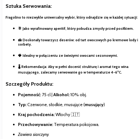
Sztuka Serwowania:
Fragolino to niezwykle uniwersalny wybór, który odnajdzie się w każdej sytuacji:
🥂 Jako wyrafinowany
aperitif
, który pobudza zmysły przed posiłkiem.
🍰 Doskonały towarzysz deserów: od tart owocowych po kremowe lody i
sorbety.
🍓 Idealny w połączeniu ze świeżymi owocami sezonowymi.
🌡️
Rekomendacja:
Aby w pełni docenić strukturę i aromat tego wina
musującego, zalecamy serwowanie go w temperaturze
4-6°C
.
Szczegóły Produktu:
Pojemność:
75 cl |
Alkohol:
10% obj.
Typ:
Czerwone, słodkie, musujące (
musujący
)
Kraj pochodzenia:
Włochy 🇮🇹
Przechowywanie:
Temperatura pokojowa.
Zawiera siarczyny.