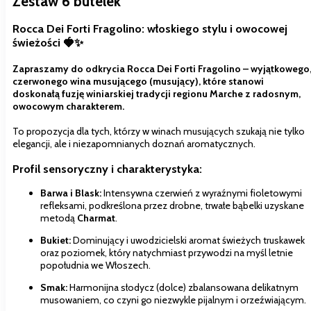
Zestaw 6 butelek
Rocca Dei Forti Fragolino: włoskiego stylu i owocowej
świeżości
🍓✨
Zapraszamy do odkrycia
Rocca Dei Forti Fragolino
– wyjątkowego
czerwonego wina musującego (
musujący
), które stanowi
doskonałą fuzję winiarskiej tradycji regionu Marche z radosnym,
owocowym charakterem.
To propozycja dla tych, którzy w winach musujących szukają nie tylko
elegancji, ale i niezapomnianych doznań aromatycznych.
Profil sensoryczny i charakterystyka:
Barwa i Blask:
Intensywna czerwień z wyraźnymi fioletowymi
refleksami, podkreślona przez drobne, trwałe bąbelki uzyskane
metodą
Charmat
.
Bukiet:
Dominujący i uwodzicielski aromat świeżych truskawek
oraz poziomek, który natychmiast przywodzi na myśl letnie
popołudnia we Włoszech.
Smak:
Harmonijna słodycz (dolce) zbalansowana delikatnym
musowaniem, co czyni go niezwykle pijalnym i orzeźwiającym.