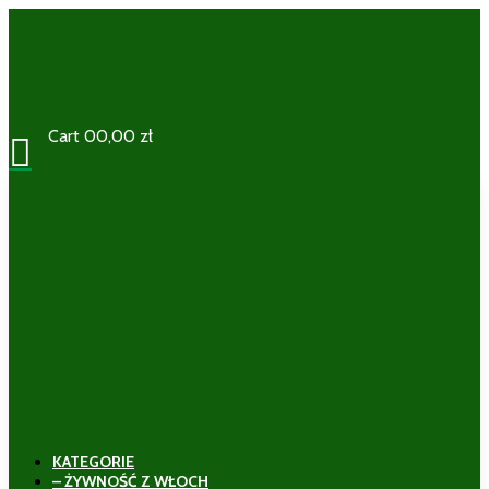
Cart
0
0,00
zł

KATEGORIE
– ŻYWNOŚĆ Z WŁOCH