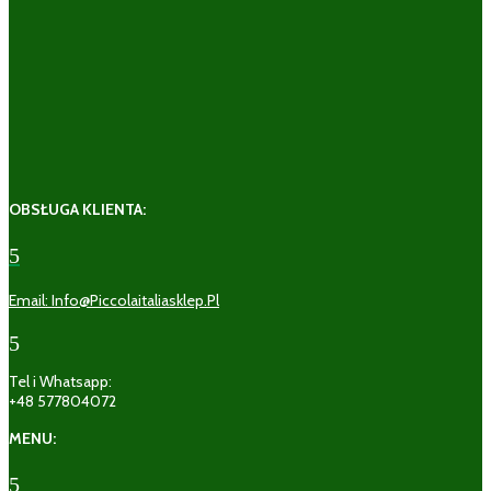
OBSŁUGA KLIENTA:
5
Email: Info@piccolaitaliasklep.pl
5
Tel i Whatsapp:
+48 577804072
MENU:
5