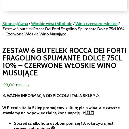
Strona główna
/
Włoskie wina i Alkohole
/
Wino czerwone włoskie
/
Zestaw 6 butelek Rocca Dei Forti Fragolino Spumante Dolce 75cl 10%
– Czerwone Włoskie Wino Musujące
ZESTAW 6 BUTELEK ROCCA DEI FORTI
FRAGOLINO SPUMANTE DOLCE 75CL
10% – CZERWONE WŁOSKIE WINO
MUSUJĄCE
199,00
zł
Brutto
⚠️
WAŻNA INFORMACJA OD PICCOLA ITALIA SKLEP
⚠️
W
Piccola Italia Sklep
promujemy kulturę picia wina, ale zawsze
stawiamy na
odpowiedzialną konsumpcję
. 🍷🇮🇹
Sprzedaż alkoholu osobom
poniżej 18. roku życia
jest
surowo zabroniona 🔞.