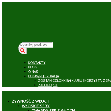
Wyszukiwarka
produktów
KONTAKTY
BLOG
O NAS
LOGIN/REJESTRACJA
ZOSTAŃ CZŁONKIEM KLUBU I KORZYSTAJ Z 3%
ZALOGUJ SIĘ
ŻYWNOŚĆ Z WŁOCH
WŁOSKIE SERY
TWARDY SER Z WŁOCH