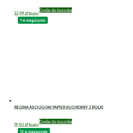
Dodaj do koszyka
22,99
zł
Brutto
1 w magazynie
REGINA ASCIUGONI PAPIER KUCHENNY 2 ROLKI
Dodaj do koszyka
19,50
zł
Brutto
12 w magazynie