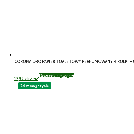
CORONA ORO PAPIER TOALETOWY PERFUMOWANY 4 ROLKI – M
Dowiedz się więcej
19,99
zł
Brutto
24 w magazynie