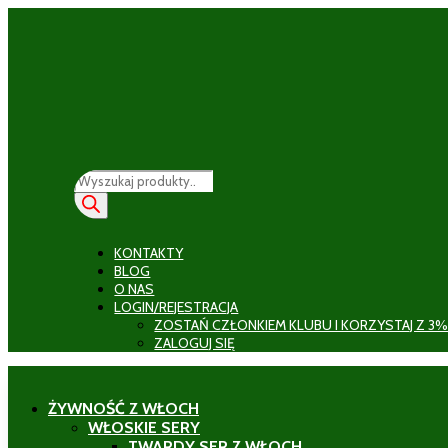
Wyszukiwarka
produktów
KONTAKTY
BLOG
O NAS
LOGIN/REJESTRACJA
ZOSTAŃ CZŁONKIEM KLUBU I KORZYSTAJ Z 3%
ZALOGUJ SIĘ
ŻYWNOŚĆ Z WŁOCH
WŁOSKIE SERY
TWARDY SER Z WŁOCH