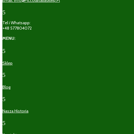
Email: Info@piccolaitaliasklep.pl
5
Tel i Whatsapp:
+48 577804072
MENU:
5
Sklep
5
Blog
5
Nasza Historia
5