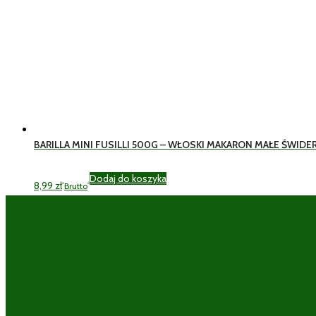
BARILLA MINI FUSILLI 500G – WŁOSKI MAKARON MAŁE ŚWIDER
Dodaj do koszyka
8,99
zł
Brutto