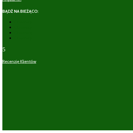
BĄDŹ NA BIEŻĄCO:
Obserwuj
Obserwuj
Obserwuj
Obserwuj
5
Recenzje Klientów