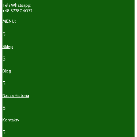
Tel i Whatsapp:
+48 577804072
MENU:
5
Sklep
5
Blog
5
Nasza Historia
5
Kontakty
5