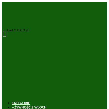
Cart
0
0,00
zł

KATEGORIE
– ŻYWNOŚĆ Z WŁOCH