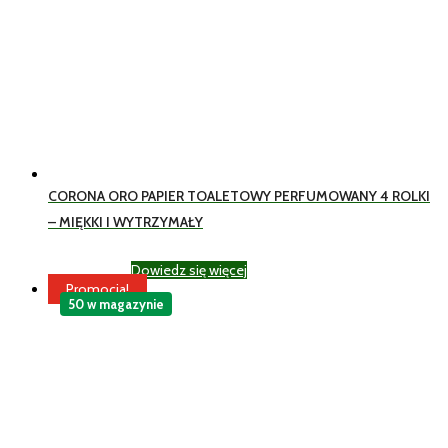
CORONA ORO PAPIER TOALETOWY PERFUMOWANY 4 ROLKI
– MIĘKKI I WYTRZYMAŁY
Dowiedz się więcej
19,99
zł
Brutto
Promocja!
50 w magazynie