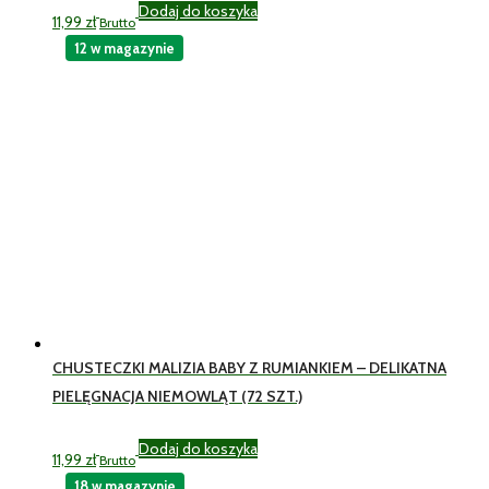
Dodaj do koszyka
11,99
zł
Brutto
12 w magazynie
CHUSTECZKI MALIZIA BABY Z RUMIANKIEM – DELIKATNA
PIELĘGNACJA NIEMOWLĄT (72 SZT.)
Dodaj do koszyka
11,99
zł
Brutto
18 w magazynie