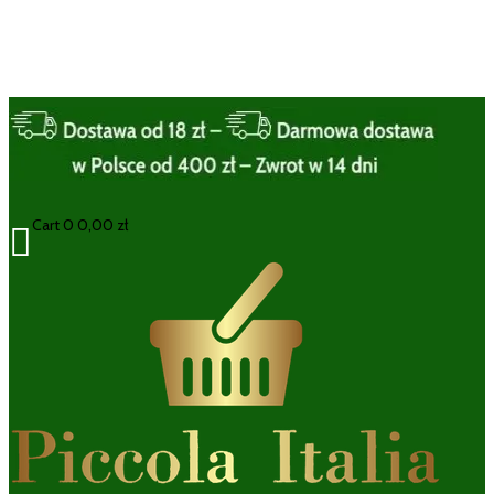
Cart
0
0,00
zł
