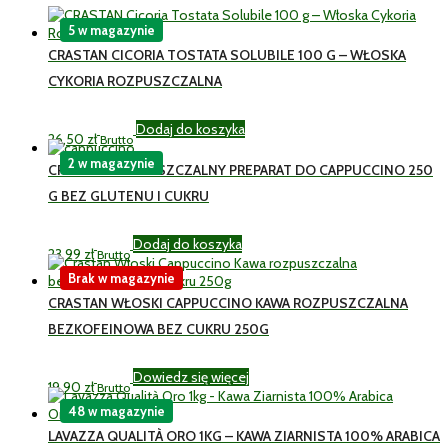
5 w magazynie
CRASTAN CICORIA TOSTATA SOLUBILE 100 G – WŁOSKA
CYKORIA ROZPUSZCZALNA
Dodaj do koszyka
26,50
zł
Brutto
2 w magazynie
CRASTAN ROZPUSZCZALNY PREPARAT DO CAPPUCCINO 250
G BEZ GLUTENU I CUKRU
Dodaj do koszyka
23,99
zł
Brutto
Brak w magazynie
CRASTAN WŁOSKI CAPPUCCINO KAWA ROZPUSZCZALNA
BEZKOFEINOWA BEZ CUKRU 250G
Dowiedz się więcej
19,90
zł
Brutto
48 w magazynie
LAVAZZA QUALITÀ ORO 1KG – KAWA ZIARNISTA 100% ARABICA