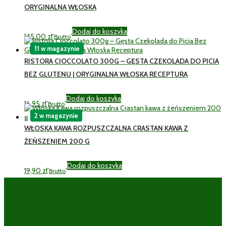
ORYGINALNA WŁOSKA
Dodaj do koszyka
145,00
zł
Brutto
11 w magazynie
RISTORA CIOCCOLATO 300G – GĘSTA CZEKOLADA DO PICIA
BEZ GLUTENU | ORYGINALNA WŁOSKA RECEPTURA
Dodaj do koszyka
16,95
zł
Brutto
2 w magazynie
WŁOSKA KAWA ROZPUSZCZALNA CRASTAN KAWA Z
ŻEŃSZENIEM 200 G
Dodaj do koszyka
19,90
zł
Brutto