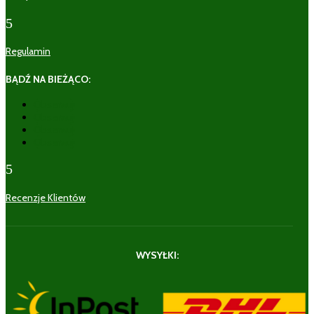
5
Regulamin
BĄDŹ NA BIEŻĄCO:
Obserwuj
Obserwuj
Obserwuj
Obserwuj
5
Recenzje Klientów
WYSYŁKI: