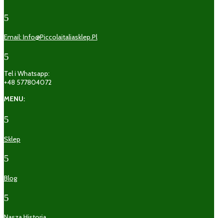
5
Email: Info@piccolaitaliasklep.pl
5
Tel i Whatsapp:
+48 577804072
MENU:
5
Sklep
5
Blog
5
Nasza Historia