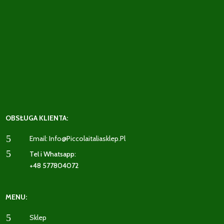
OBSŁUGA KLIENTA:
5
Email: Info@piccolaitaliasklep.pl
5
Tel i Whatsapp:
+48 577804072
MENU:
5
Sklep