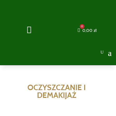
0

Cart
0,00
zł
OCZYSZCZANIE I
DEMAKIJAŻ