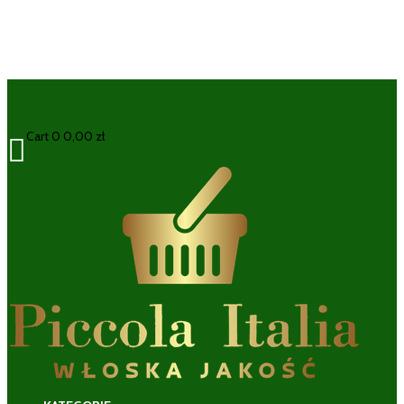
Cart
0
0,00
zł
