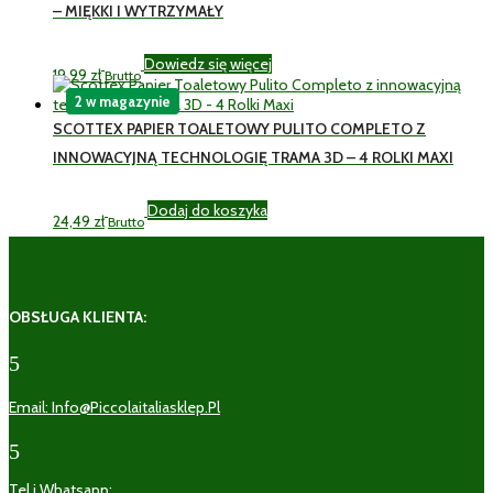
– MIĘKKI I WYTRZYMAŁY
Dowiedz się więcej
19,99
zł
Brutto
2 w magazynie
SCOTTEX PAPIER TOALETOWY PULITO COMPLETO Z
INNOWACYJNĄ TECHNOLOGIĘ TRAMA 3D – 4 ROLKI MAXI
Dodaj do koszyka
24,49
zł
Brutto
OBSŁUGA KLIENTA:
5
Email: Info@piccolaitaliasklep.pl
5
Tel i Whatsapp: