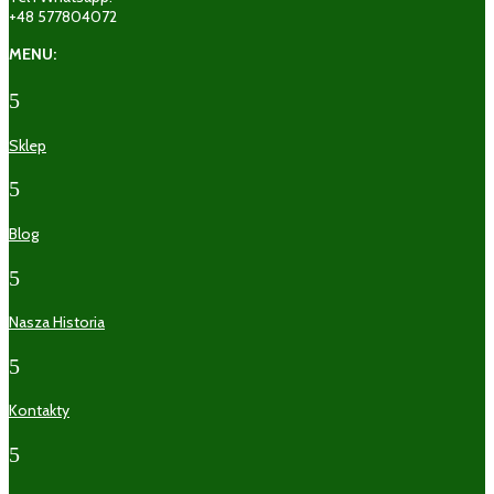
+48 577804072
MENU:
5
Sklep
5
Blog
5
Nasza Historia
5
Kontakty
5