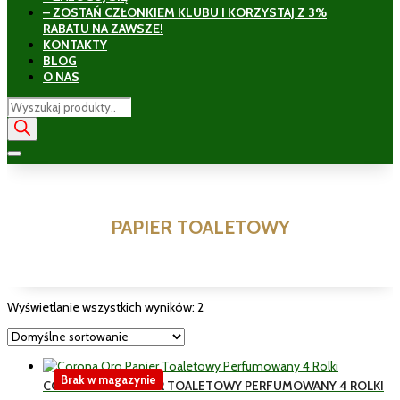
– ZOSTAŃ CZŁONKIEM KLUBU I KORZYSTAJ Z 3%
RABATU NA ZAWSZE!
KONTAKTY
BLOG
O NAS
Wyszukiwarka
produktów
PAPIER TOALETOWY
Wyświetlanie wszystkich wyników: 2
Brak w magazynie
CORONA ORO PAPIER TOALETOWY PERFUMOWANY 4 ROLKI