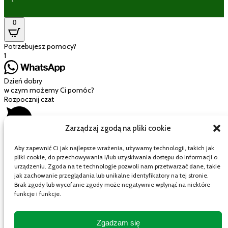
0
Potrzebujesz pomocy?
1
Dzień dobry
w czym możemy Ci pomóc?
Rozpocznij czat
Zarządzaj zgodą na pliki cookie
Aby zapewnić Ci jak najlepsze wrażenia, używamy technologii, takich jak
pliki cookie, do przechowywania i/lub uzyskiwania dostępu do informacji o
Mój wózek
urządzeniu. Zgoda na te technologie pozwoli nam przetwarzać dane, takie
jak zachowanie przeglądania lub unikalne identyfikatory na tej stronie.
Brak zgody lub wycofanie zgody może negatywnie wpłynąć na niektóre
funkcje i funkcje.
Close cart
Twój koszyk jest pusty.
Zgadzam się