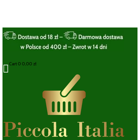
Cart
0
0,00
zł
