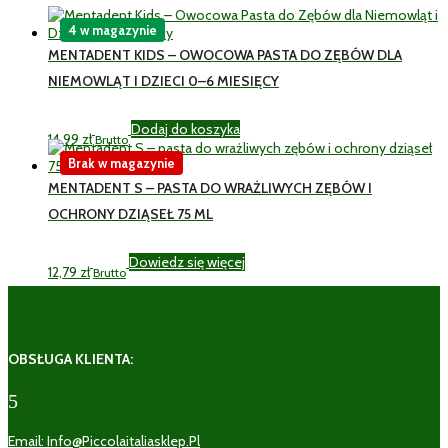
4 w magazynie
MENTADENT KIDS – OWOCOWA PASTA DO ZĘBÓW DLA
NIEMOWLĄT I DZIECI 0–6 MIESIĘCY
Dodaj do koszyka
14,99
zł
Brutto
Brak w magazynie
MENTADENT S – PASTA DO WRAŻLIWYCH ZĘBÓW I
OCHRONY DZIĄSEŁ 75 ML
Dowiedz się więcej
12,79
zł
Brutto
OBSŁUGA KLIENTA:
5
Email: Info@piccolaitaliasklep.pl