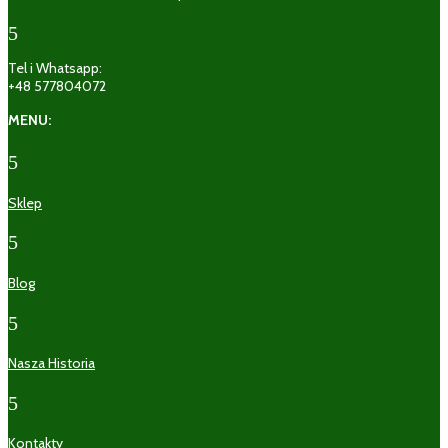
5
Tel i Whatsapp:
+48 577804072
MENU:
5
Sklep
5
Blog
5
Nasza Historia
5
Kontakty