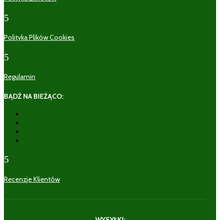
5
Polityka Plików Cookies
5
Regulamin
BĄDŹ NA BIEŻĄCO:
Obserwuj
Obserwuj
Obserwuj
Obserwuj
5
Recenzje Klientów
WYSYŁKI: