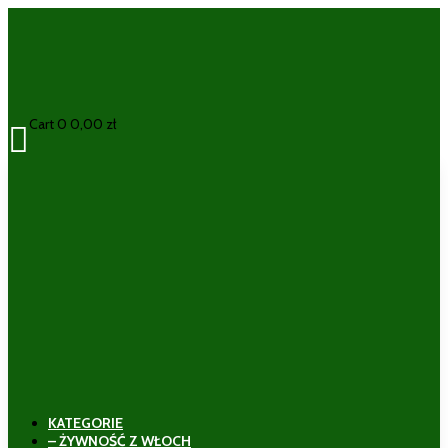
Cart
0
0,00
zł

KATEGORIE
– ŻYWNOŚĆ Z WŁOCH