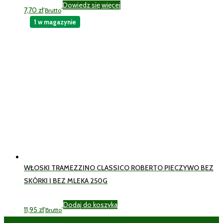
Dowiedz się więcej
7,70
zł
Brutto
1 w magazynie
WŁOSKI TRAMEZZINO CLASSICO ROBERTO PIECZYWO BEZ
SKÓRKI I BEZ MLEKA 250G
Dodaj do koszyka
11,95
zł
Brutto