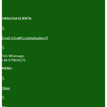
OBSŁUGA KLIENTA:
5
Email: Info@piccolaitaliasklep.pl
5
Tel i Whatsapp:
+48 577804072
MENU:
5
Sklep
5