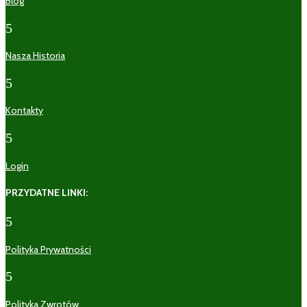
Blog
5
Nasza Historia
5
Kontakty
5
Login
PRZYDATNE LINKI:
5
Polityka Prywatności
5
Polityka Zwrotów