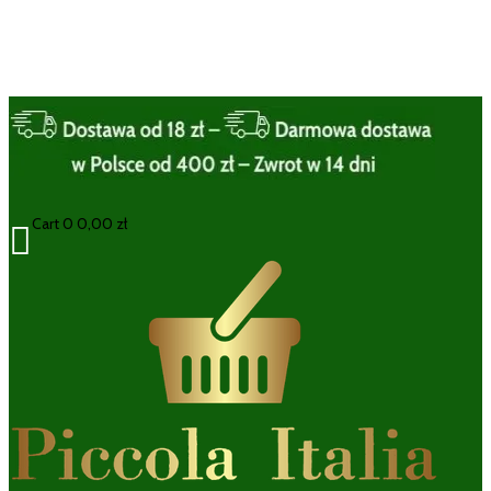
Cart
0
0,00
zł
