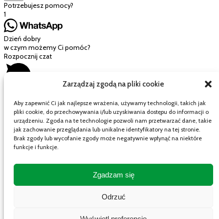
Potrzebujesz pomocy?
1
Dzień dobry
w czym możemy Ci pomóc?
Rozpocznij czat
Zarządzaj zgodą na pliki cookie
Aby zapewnić Ci jak najlepsze wrażenia, używamy technologii, takich jak
pliki cookie, do przechowywania i/lub uzyskiwania dostępu do informacji o
Mój wózek
urządzeniu. Zgoda na te technologie pozwoli nam przetwarzać dane, takie
jak zachowanie przeglądania lub unikalne identyfikatory na tej stronie.
Brak zgody lub wycofanie zgody może negatywnie wpłynąć na niektóre
funkcje i funkcje.
Close cart
Twój koszyk jest pusty.
Zgadzam się
Wygląda na to, że jeszcze nic nie wybrałeś
Masz kod rabatowy?
Odrzuć
Zastosuj
Suma częściowa
0,00
zł
Wyświetl preferencje