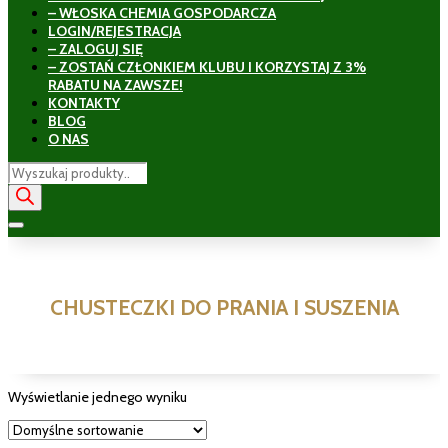
– WŁOSKA CHEMIA GOSPODARCZA
LOGIN/REJESTRACJA
– ZALOGUJ SIĘ
– ZOSTAŃ CZŁONKIEM KLUBU I KORZYSTAJ Z 3%
RABATU NA ZAWSZE!
KONTAKTY
BLOG
O NAS
Wyszukiwarka
produktów
CHUSTECZKI DO PRANIA I SUSZENIA
Wyświetlanie jednego wyniku