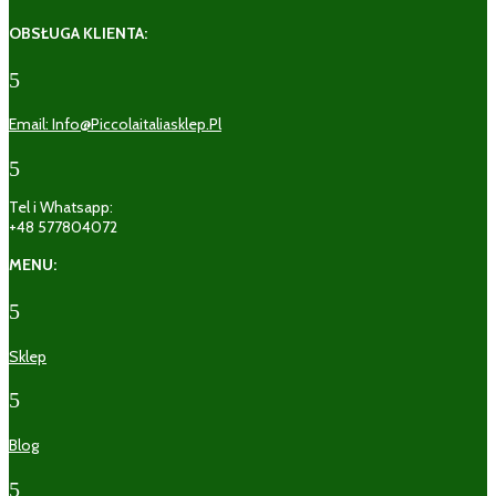
OBSŁUGA KLIENTA:
5
Email: Info@piccolaitaliasklep.pl
5
Tel i Whatsapp:
+48 577804072
MENU:
5
Sklep
5
Blog
5