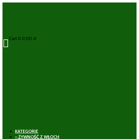
Cart
0
0,00
zł

KATEGORIE
– ŻYWNOŚĆ Z WŁOCH