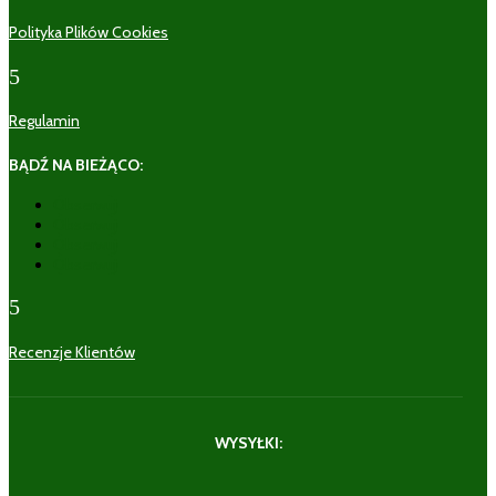
Polityka Plików Cookies
5
Regulamin
BĄDŹ NA BIEŻĄCO:
Obserwuj
Obserwuj
Obserwuj
Obserwuj
5
Recenzje Klientów
WYSYŁKI: