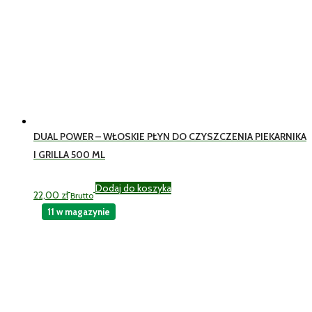
DUAL POWER – WŁOSKIE PŁYN DO CZYSZCZENIA PIEKARNIKA
I GRILLA 500 ML
Dodaj do koszyka
22,00
zł
Brutto
11 w magazynie