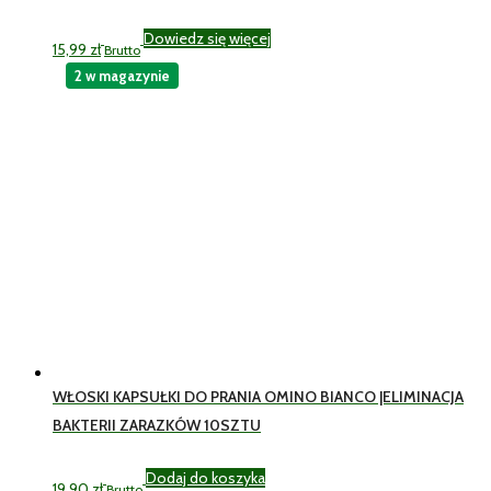
Dowiedz się więcej
15,99
zł
Brutto
2 w magazynie
WŁOSKI KAPSUŁKI DO PRANIA OMINO BIANCO |ELIMINACJA
BAKTERII ZARAZKÓW 10SZTU
Dodaj do koszyka
19,90
zł
Brutto