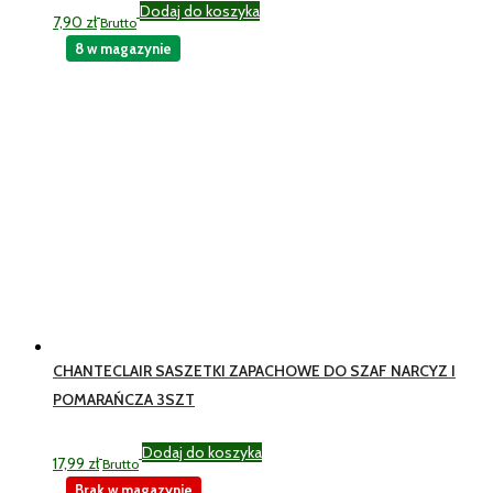
Dodaj do koszyka
7,90
zł
Brutto
8 w magazynie
CHANTECLAIR SASZETKI ZAPACHOWE DO SZAF NARCYZ I
POMARAŃCZA 3SZT
Dodaj do koszyka
17,99
zł
Brutto
Brak w magazynie