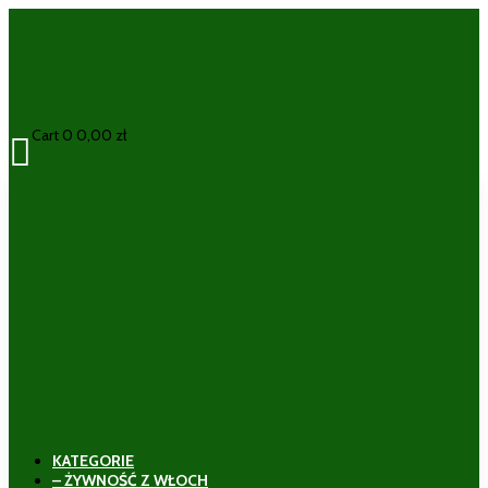
Cart
0
0,00
zł

KATEGORIE
– ŻYWNOŚĆ Z WŁOCH