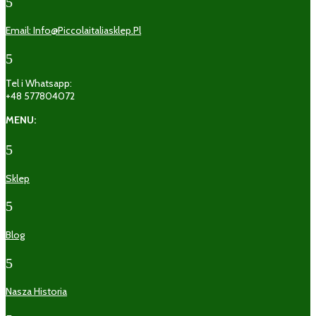
5
Email: Info@piccolaitaliasklep.pl
5
Tel i Whatsapp:
+48 577804072
MENU:
5
Sklep
5
Blog
5
Nasza Historia