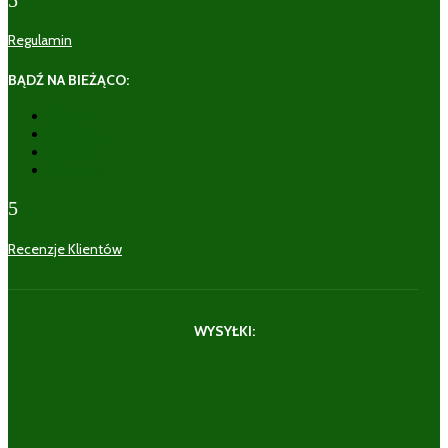
Regulamin
BĄDŹ NA BIEŻĄCO:
Obserwuj
Obserwuj
Obserwuj
Obserwuj
5
Recenzje Klientów
WYSYŁKI: