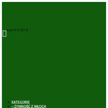
Cart
0
0,00
zł

KATEGORIE
– ŻYWNOŚĆ Z WŁOCH