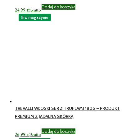
Dodaj do koszyka
24,99
zł
Brutto
8 w magazynie
TREVALLI WŁOSKI SER Z TRUFLAMI 180G – PRODUKT
PREMIUM Z JADALNĄ SKÓRKĄ
Dodaj do koszyka
26,99
zł
Brutto