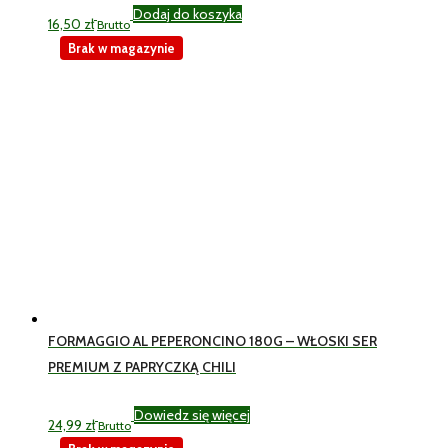
Dodaj do koszyka
16,50
zł
Brutto
Brak w magazynie
FORMAGGIO AL PEPERONCINO 180G – WŁOSKI SER
PREMIUM Z PAPRYCZKĄ CHILI
Dowiedz się więcej
24,99
zł
Brutto