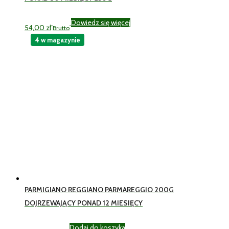
Dowiedz się więcej
54,00
zł
Brutto
4 w magazynie
PARMIGIANO REGGIANO PARMAREGGIO 200G
DOJRZEWAJĄCY PONAD 12 MIESIĘCY
Dodaj do koszyka