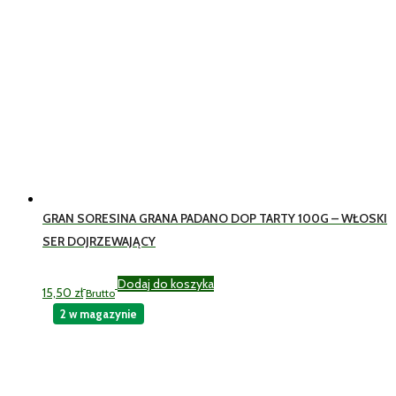
GRAN SORESINA GRANA PADANO DOP TARTY 100G – WŁOSKI
SER DOJRZEWAJĄCY
Dodaj do koszyka
15,50
zł
Brutto
2 w magazynie