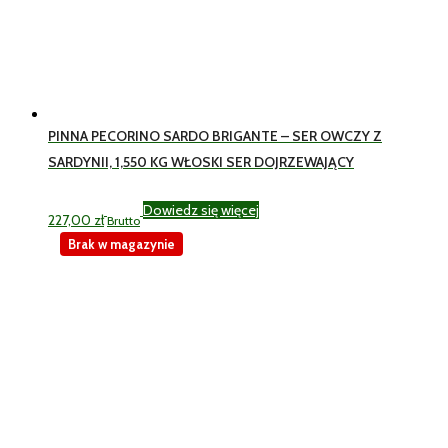
PINNA PECORINO SARDO BRIGANTE – SER OWCZY Z
SARDYNII, 1,550 KG WŁOSKI SER DOJRZEWAJĄCY
Dowiedz się więcej
227,00
zł
Brutto
Brak w magazynie