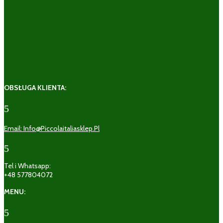
OBSŁUGA KLIENTA:
5
Email: Info@piccolaitaliasklep.pl
5
Tel i Whatsapp:
+48 577804072
MENU:
5