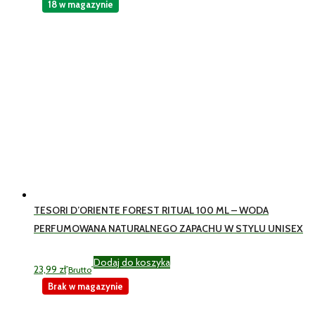
wynosiła:
wynosi:
18 w magazynie
24,99 zł.
21,99 zł.
TESORI D’ORIENTE FOREST RITUAL 100 ML – WODA
PERFUMOWANA NATURALNEGO ZAPACHU W STYLU UNISEX
Dodaj do koszyka
23,99
zł
Brutto
Brak w magazynie