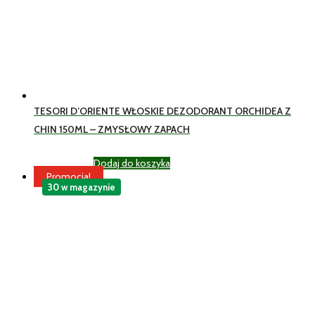
TESORI D’ORIENTE WŁOSKIE DEZODORANT ORCHIDEA Z
CHIN 150ML – ZMYSŁOWY ZAPACH
Dodaj do koszyka
23,99
zł
Brutto
Promocja!
30 w magazynie