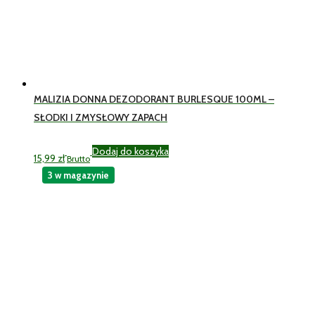
MALIZIA DONNA DEZODORANT BURLESQUE 100ML –
SŁODKI I ZMYSŁOWY ZAPACH
Dodaj do koszyka
15,99
zł
Brutto
3 w magazynie