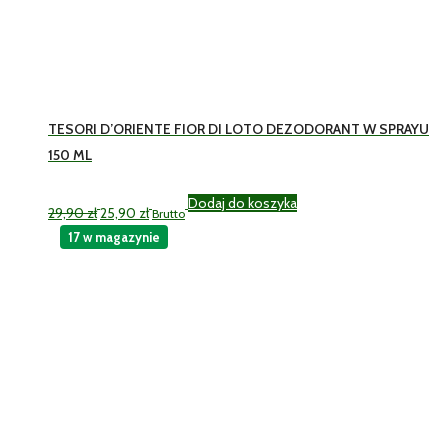
TESORI D’ORIENTE FIOR DI LOTO DEZODORANT W SPRAYU
150 ML
Pierwotna
Aktualna
Dodaj do koszyka
29,90
zł
25,90
zł
Brutto
cena
cena
wynosiła:
wynosi:
17 w magazynie
29,90 zł.
25,90 zł.