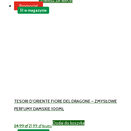
Dowiedz się więcej
27,99
zł
Brutto
Promocja!
51 w magazynie
TESORI D’ORIENTE FIORE DEL DRAGONE – ZMYSŁOWE
PERFUMY DAMSKIE 100ML
Pierwotna
Aktualna
Dodaj do koszyka
24,99
zł
21,99
zł
Brutto
cena
cena