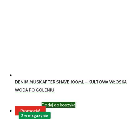
DENIM MUSK AFTER SHAVE 100ML – KULTOWA WŁOSKA
WODA PO GOLENIU
Dodaj do koszyka
24,99
zł
Brutto
Promocja!
2 w magazynie