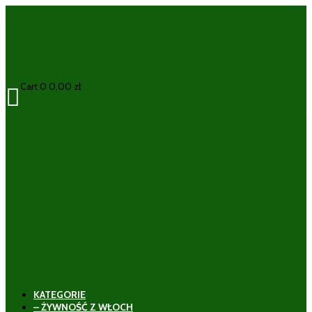
Cart
0
0,00
zł

KATEGORIE
– ŻYWNOŚĆ Z WŁOCH