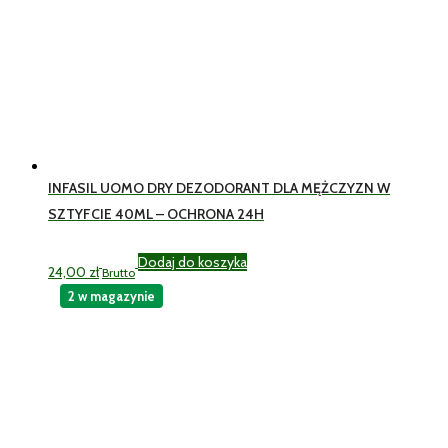
INFASIL UOMO DRY DEZODORANT DLA MĘŻCZYZN W
SZTYFCIE 40ML – OCHRONA 24H
Dodaj do koszyka
24,00
zł
Brutto
2 w magazynie