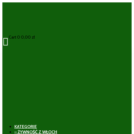
Cart
0
0,00
zł

KATEGORIE
– ŻYWNOŚĆ Z WŁOCH