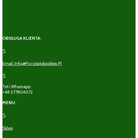
OBSŁUGA KLIENTA:
5
Email: Info@piccolaitaliasklep.pl
5
Tel i Whatsapp:
+48 577804072
MENU:
5
Sklep