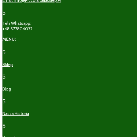
Email: Info@piccolaitaliasklep.pl
5
Tel i Whatsapp:
+48 577804072
MENU:
5
Sklep
5
Blog
5
Nasza Historia
5