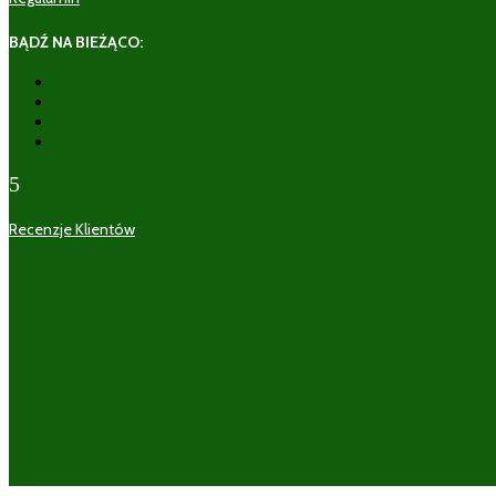
BĄDŹ NA BIEŻĄCO:
Obserwuj
Obserwuj
Obserwuj
Obserwuj
5
Recenzje Klientów