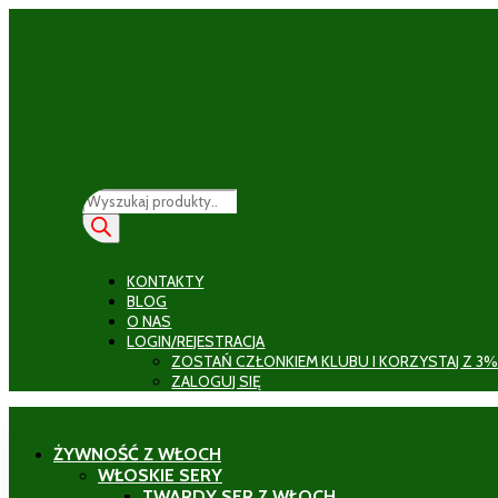
Wyszukiwarka
produktów
KONTAKTY
BLOG
O NAS
LOGIN/REJESTRACJA
ZOSTAŃ CZŁONKIEM KLUBU I KORZYSTAJ Z 3%
ZALOGUJ SIĘ
ŻYWNOŚĆ Z WŁOCH
WŁOSKIE SERY
TWARDY SER Z WŁOCH