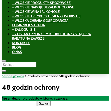
– WŁOSKIE PRODUKTY SPOŻYWCZE
– WŁOSKIE NAPOJE BEZALKOHOLOWE
– WŁOSKIE WINA I ALKOHOLE
– WŁOSKIE ARTYKUŁY HIGIENY OSOBISTEJ
– WŁOSKA CHEMIA GOSPODARCZA
LOGIN/REJESTRACJA
– ZALOGUJ SIĘ
– ZOSTAŃ CZŁONKIEM KLUBU I KORZYSTAJ Z 3%
RABATU NA ZAWSZE!
KONTAKTY
BLOG
O NAS
Strona główna
/ Produkty oznaczone “48 godzin ochrony”
48 godzin ochrony
Nie znaleziono produktów, których szukasz.
Szukaj: