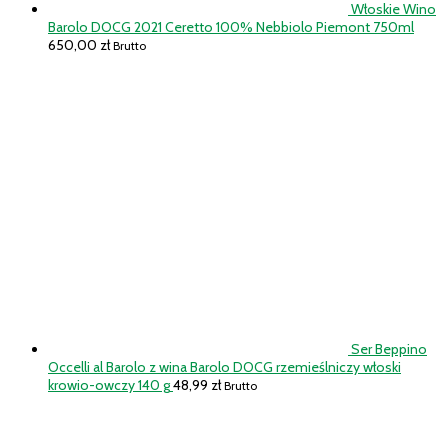
Włoskie Wino
Barolo DOCG 2021 Ceretto 100% Nebbiolo Piemont 750ml
650,00
zł
Brutto
Ser Beppino
Occelli al Barolo z wina Barolo DOCG rzemieślniczy włoski
krowio-owczy 140 g
48,99
zł
Brutto