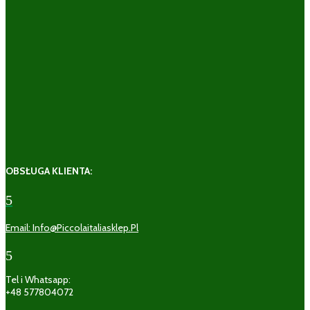
OBSŁUGA KLIENTA:
5
Email: Info@piccolaitaliasklep.pl
5
Tel i Whatsapp:
+48 577804072