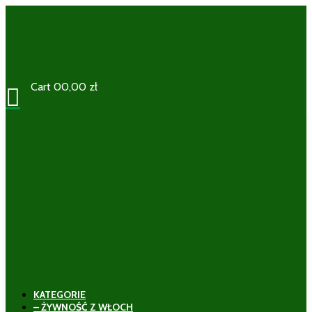
Cart
0
0,00
zł

KATEGORIE
– ŻYWNOŚĆ Z WŁOCH