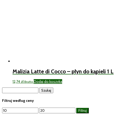
Malizia Latte di Cocco – płyn do kąpieli 1 L
12,74
zł
Dodaj do koszyka
Brutto
Szukaj:
Filtruj według ceny
Cena
Cena
Filtruj
min
max