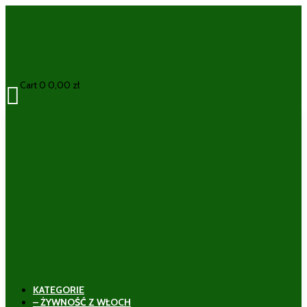
Cart
0
0,00
zł

KATEGORIE
– ŻYWNOŚĆ Z WŁOCH