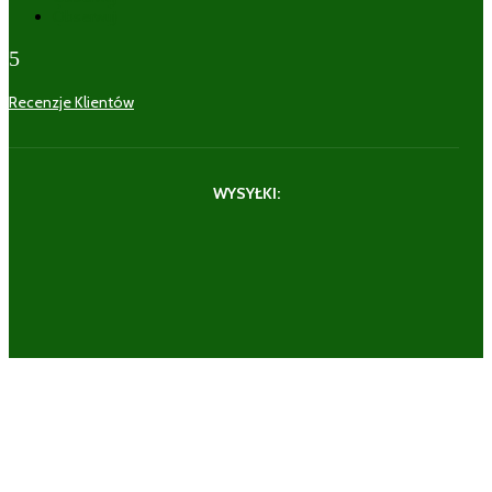
Obserwuj
5
Recenzje Klientów
WYSYŁKI: