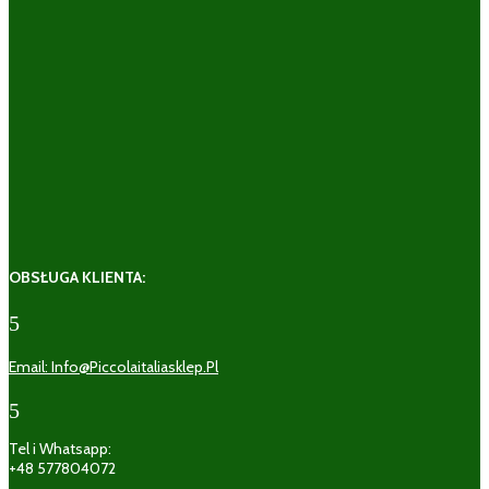
OBSŁUGA KLIENTA:
5
Email: Info@piccolaitaliasklep.pl
5
Tel i Whatsapp:
+48 577804072