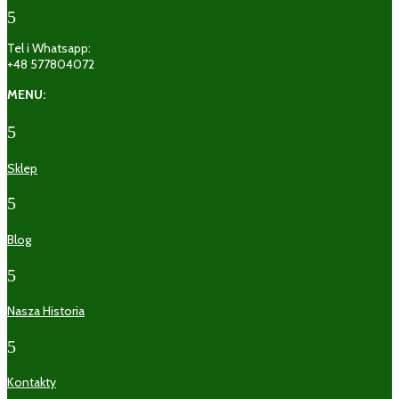
5
Tel i Whatsapp:
+48 577804072
MENU:
5
Sklep
5
Blog
5
Nasza Historia
5
Kontakty