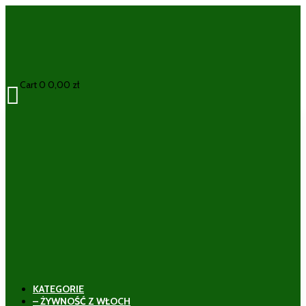
Cart
0
0,00
zł

KATEGORIE
– ŻYWNOŚĆ Z WŁOCH