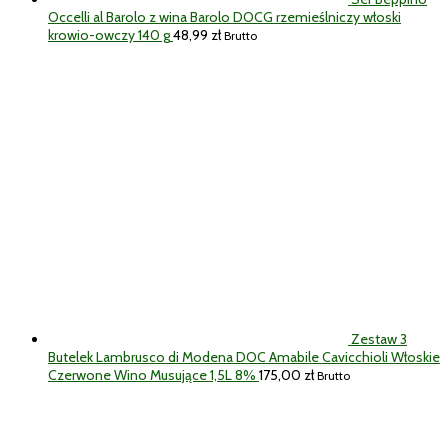
Occelli al Barolo z wina Barolo DOCG rzemieślniczy włoski
krowio-owczy 140 g
48,99
zł
Brutto
Zestaw 3
Butelek Lambrusco di Modena DOC Amabile Cavicchioli Włoskie
Czerwone Wino Musujące 1,5L 8%
175,00
zł
Brutto