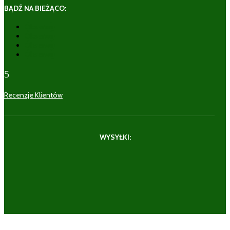
BĄDŹ NA BIEŻĄCO:
Obserwuj
Obserwuj
Obserwuj
Obserwuj
5
Recenzje Klientów
WYSYŁKI: