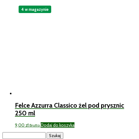
4 w magazynie
Felce Azzurra Classico żel pod prysznic
250 ml
9,00
zł
Dodaj do koszyka
Brutto
Szukaj: