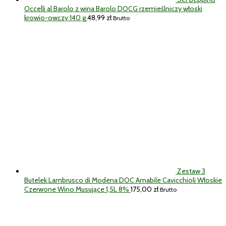
Occelli al Barolo z wina Barolo DOCG rzemieślniczy włoski
krowio-owczy 140 g
48,99
zł
Brutto
Zestaw 3
Butelek Lambrusco di Modena DOC Amabile Cavicchioli Włoskie
Czerwone Wino Musujące 1,5L 8%
175,00
zł
Brutto