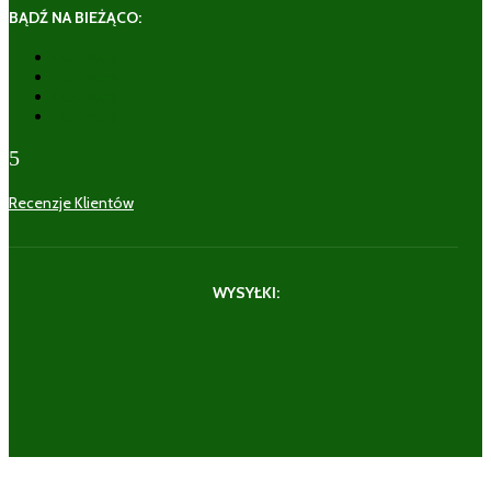
BĄDŹ NA BIEŻĄCO:
Obserwuj
Obserwuj
Obserwuj
Obserwuj
5
Recenzje Klientów
WYSYŁKI: