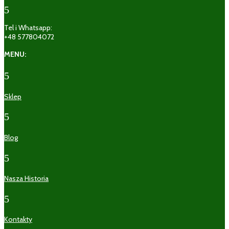
5
Tel i Whatsapp:
+48 577804072
MENU:
5
Sklep
5
Blog
5
Nasza Historia
5
Kontakty