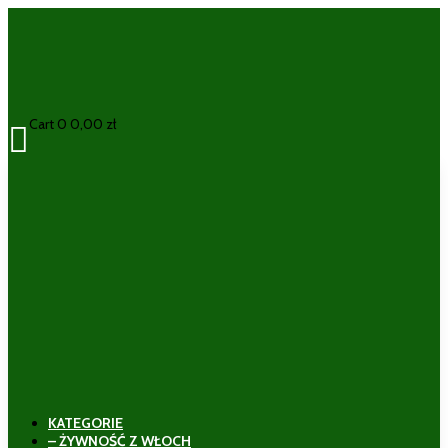
Cart
0
0,00
zł

KATEGORIE
– ŻYWNOŚĆ Z WŁOCH