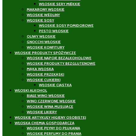
WŁOSKIE SERY MIĘKKIE
MAKARONY WŁOSKIE
WŁOSKIE WĘDLINY
WŁOSKIE SOSY
WŁOSKIE SOSY POMIDOROWE
PESTO WŁOSKIE
OLIWY WŁOSKIE
GNOCCHI WŁOSKIE
WŁOSKIE KONFITURY
WŁOSKIE PRODUKTY SPÓŻYWCZE
WŁOSKIE NAPOJE BEZALKOHOLOWE
WŁOSKIE PRODUKTY BEZGLUTENOWE
MĄKA WŁOSKA
WŁOSKIE PRZEKĄSKI
WŁOSKIE CUKIERKI
WŁOSKIE CIASTKA
WŁOSKI ALKOHOL
BIAŁE WINO WŁOSKIE
WINO CZERWONE WŁOSKIE
WŁOSKIE WINA MUSUJĄCE
WŁOSKIE LIKIERY
WŁOSKIE ARTYKUŁY HIGIENY OSOBISTEJ
WŁOSKA CHEMIA GOSPODARCZA
WŁOSKIE PŁYNY DO PŁUKANIA
WŁOSKIE PERFUMY DO PRANIA