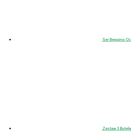
Ser Beppino Occ
Zestaw 3 Butel