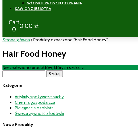
WŁOSKIE PROSZKI DO PRANIA
KAWIOR Z JESIOTRA
Cart
0,00
zł
0
Strona główna
/ Produkty oznaczone “Hair Food Honey”
Hair Food Honey
Nie znaleziono produktów, których szukasz.
Szukaj:
Kategorie
Artykuły spożywcze suchy
Chemia gospodarcza
Pielęgnacja osobista
Świeża żywność z lodówki
Nowe Produkty