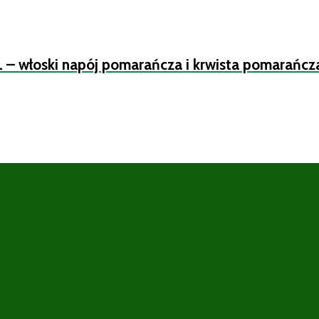
L – włoski napój pomarańcza i krwista pomarańcz