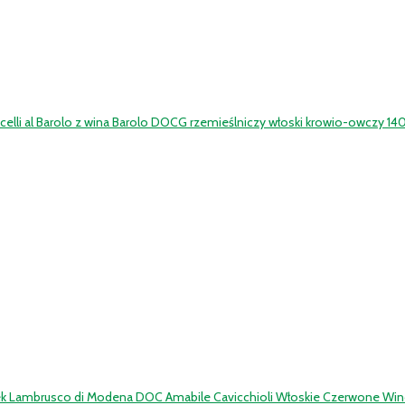
elli al Barolo z wina Barolo DOCG rzemieślniczy włoski krowio-owczy 140
ek Lambrusco di Modena DOC Amabile Cavicchioli Włoskie Czerwone Win