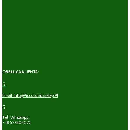
OBSŁUGA KLIENTA:
5
Email: Info@piccolaitaliasklep.pl
5
Tel i Whatsapp:
+48 577804072