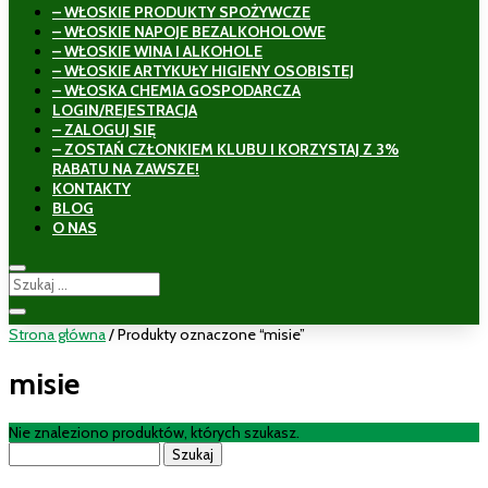
– WŁOSKIE PRODUKTY SPOŻYWCZE
– WŁOSKIE NAPOJE BEZALKOHOLOWE
– WŁOSKIE WINA I ALKOHOLE
– WŁOSKIE ARTYKUŁY HIGIENY OSOBISTEJ
– WŁOSKA CHEMIA GOSPODARCZA
LOGIN/REJESTRACJA
– ZALOGUJ SIĘ
– ZOSTAŃ CZŁONKIEM KLUBU I KORZYSTAJ Z 3%
RABATU NA ZAWSZE!
KONTAKTY
BLOG
O NAS
Strona główna
/ Produkty oznaczone “misie”
misie
Nie znaleziono produktów, których szukasz.
Szukaj: