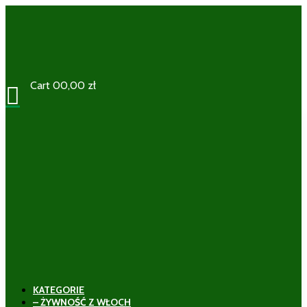
Cart
0
0,00
zł

KATEGORIE
– ŻYWNOŚĆ Z WŁOCH