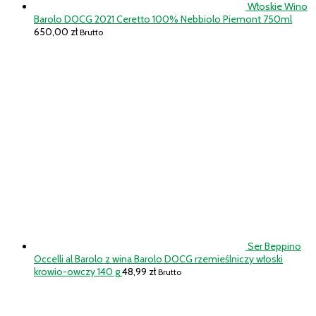
Włoskie Wino
Barolo DOCG 2021 Ceretto 100% Nebbiolo Piemont 750ml
650,00
zł
Brutto
Ser Beppino
Occelli al Barolo z wina Barolo DOCG rzemieślniczy włoski
krowio-owczy 140 g
48,99
zł
Brutto