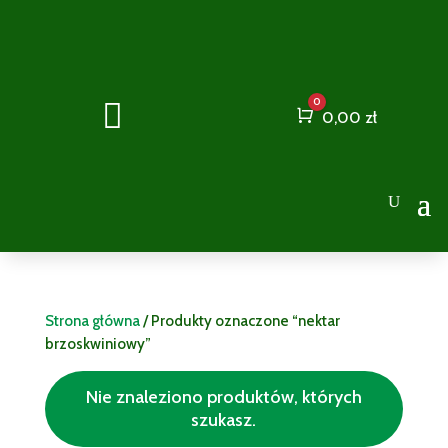
0

Cart
0,00
zł
Strona główna
/ Produkty oznaczone “nektar
brzoskwiniowy”
Nie znaleziono produktów, których
szukasz.