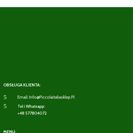
OBSŁUGA KLIENTA:
5
Email: Info@piccolaitaliasklep.pl
5
Tel i Whatsapp:
+48 577804072
MENU: