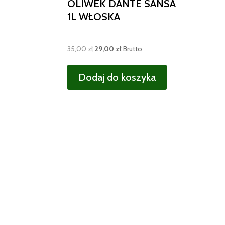
OLIWEK DANTE SANSA
1L WŁOSKA
Pierwotna
Aktualna
35,00
zł
29,00
zł
Brutto
cena
cena
wynosiła:
wynosi:
Dodaj do koszyka
35,00 zł.
29,00 zł.