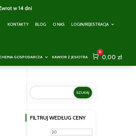
KONTAKTY
BLOG
O NAS
LOGIN/REJESTRACJA
0
Cart
0,00
zł
CHEMIA GOSPODARCZA
KAWIOR Z JESIOTRA
FILTRUJ WEDŁUG CENY
Cena
Cena