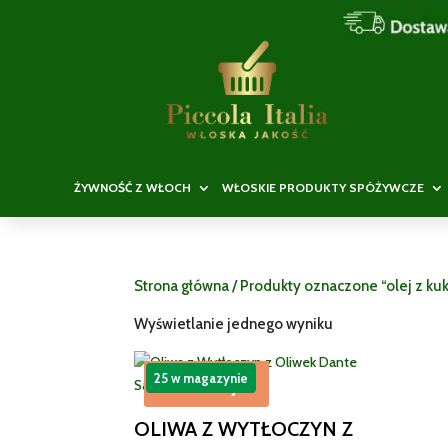
ŻYWNOŚĆ Z WŁOCH
WŁOSKIE PRODUKTY SPÓŻYWCZE
Strona główna
/ Produkty oznaczone “olej z ku
Wyświetlanie jednego wyniku
25 w magazynie
Promocja!
OLIWA Z WYTŁOCZYN Z