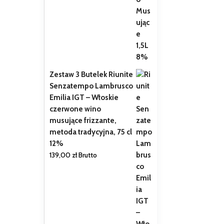
Zestaw 3 Butelek Riunite
Senzatempo Lambrusco
Emilia IGT – Włoskie
czerwone wino
musujące frizzante,
metoda tradycyjna, 75 cl
12%
139,00
zł
Brutto