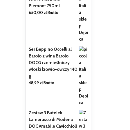
Piemont 750ml
650,00
zł
Brutto
Ser Beppino Occelli al
Barolo z wina Barolo
DOCG rzemieślniczy
włoski krowio-owczy 140
g
48,99
zł
Brutto
Zestaw 3 Butelek
Lambrusco di Modena
DOC Amabile Cavicchioli