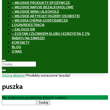
– WŁOSKIE PRODUKTY SPOŻYWCZE
– WŁOSKIE NAPOJE BEZALKOHOLOWE
– WŁOSKIE WINA I ALKOHOLE
– WŁOSKIE ARTYKUŁY HIGIENY OSOBISTEJ
– WŁOSKA CHEMIA GOSPODARCZA
LOGIN/REJESTRACJA
– ZALOGUJ SIĘ
– ZOSTAŃ CZŁONKIEM KLUBU I KORZYSTAJ Z 3%
RABATU NA ZAWSZE!
KONTAKTY
BLOG
O NAS
Strona główna
/ Produkty oznaczone “puszka”
puszka
Nie znaleziono produktów, których szukasz.
Szukaj: