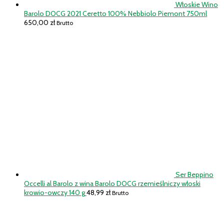
Włoskie Wino
Barolo DOCG 2021 Ceretto 100% Nebbiolo Piemont 750ml
650,00
zł
Brutto
Ser Beppino
Occelli al Barolo z wina Barolo DOCG rzemieślniczy włoski
krowio-owczy 140 g
48,99
zł
Brutto