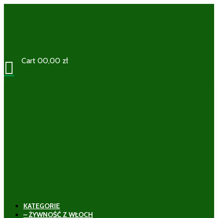
Cart
0
0,00
zł

KATEGORIE
– ŻYWNOŚĆ Z WŁOCH