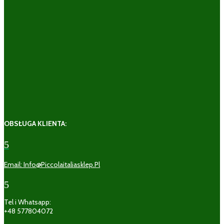
OBSŁUGA KLIENTA:
5
Email: Info@piccolaitaliasklep.pl
5
Tel i Whatsapp:
+48 577804072