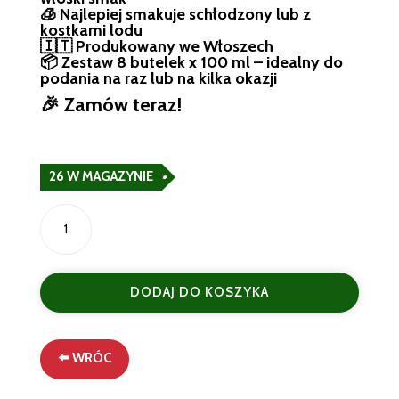
🧊 Najlepiej smakuje schłodzony lub z
kostkami lodu
🇮🇹 Produkowany we Włoszech
📦 Zestaw 8 butelek x 100 ml – idealny do
podania na raz lub na kilka okazji
🎉 Zamów teraz!
26 W MAGAZYNIE
ilość
Crodino
Włoskiego
Koktajl
DODAJ DO KOSZYKA
bezalkoholowy
Aperitify
bezalkoholowe
8x100
⬅️ WRÓC
ml