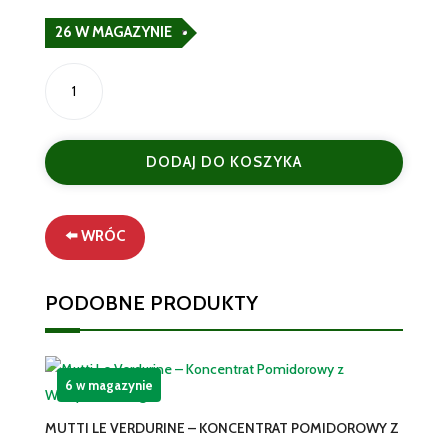
26 W MAGAZYNIE
ilość
Crodino
Włoskiego
Koktajl
DODAJ DO KOSZYKA
bezalkoholowy
Aperitify
bezalkoholowe
8x100
⬅️ WRÓC
ml
PODOBNE PRODUKTY
6 w magazynie
MUTTI LE VERDURINE – KONCENTRAT POMIDOROWY Z