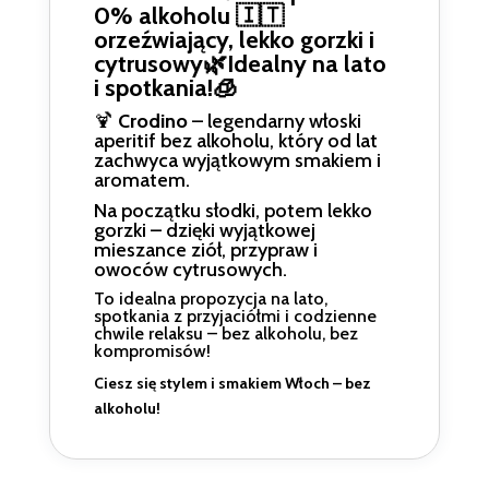
0% alkoholu 🇮🇹
orzeźwiający, lekko gorzki i
cytrusowy🌿Idealny na lato
i spotkania!🧊
🍹
Crodino
– legendarny włoski
aperitif bez alkoholu, który od lat
zachwyca wyjątkowym smakiem i
aromatem.
Na początku słodki, potem lekko
gorzki – dzięki wyjątkowej
mieszance ziół, przypraw i
owoców cytrusowych.
To idealna propozycja na lato,
spotkania z przyjaciółmi i codzienne
chwile relaksu – bez alkoholu, bez
kompromisów!
Ciesz się stylem i smakiem Włoch – bez
alkoholu!