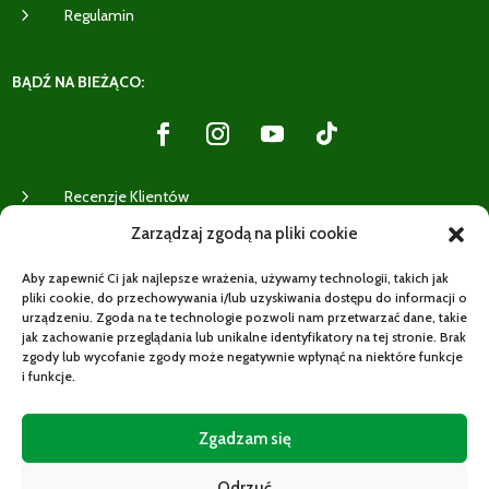
5
Regulamin
BĄDŹ NA BIEŻĄCO:
5
Recenzje Klientów
Zarządzaj zgodą na pliki cookie
WYSYŁKI:
Aby zapewnić Ci jak najlepsze wrażenia, używamy technologii, takich jak
pliki cookie, do przechowywania i/lub uzyskiwania dostępu do informacji o
urządzeniu. Zgoda na te technologie pozwoli nam przetwarzać dane, takie
jak zachowanie przeglądania lub unikalne identyfikatory na tej stronie. Brak
zgody lub wycofanie zgody może negatywnie wpłynąć na niektóre funkcje
i funkcje.
Zgadzam się
Potrzebujesz pomocy?
Zwrot w ciągu 14 dni
Odrzuć