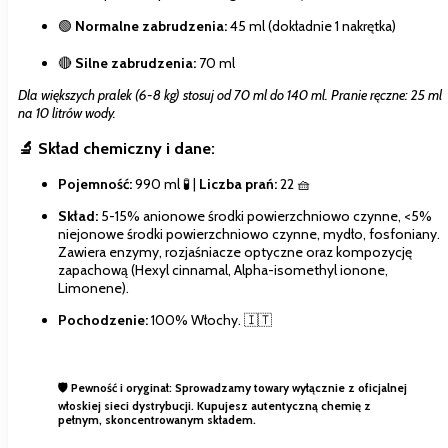
🟢
Normalne zabrudzenia:
45 ml (dokładnie 1 nakrętka)
🔴
Silne zabrudzenia:
70 ml
Dla większych pralek (6-8 kg) stosuj od 70 ml do 140 ml. Pranie ręczne: 25 ml
na 10 litrów wody.
🔬 Skład chemiczny i dane:
Pojemność:
990 ml 🧪 |
Liczba prań:
22 🧺
Skład:
5-15% anionowe środki powierzchniowo czynne, <5%
niejonowe środki powierzchniowo czynne, mydło, fosfoniany.
Zawiera enzymy, rozjaśniacze optyczne oraz kompozycję
zapachową (Hexyl cinnamal, Alpha-isomethyl ionone,
Limonene).
Pochodzenie:
100% Włochy. 🇮🇹
🛡️
Pewność i oryginał:
Sprowadzamy towary wyłącznie z oficjalnej
włoskiej sieci dystrybucji. Kupujesz autentyczną chemię z
pełnym, skoncentrowanym składem.