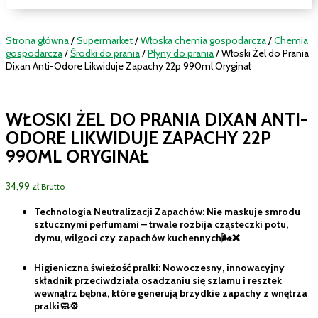
Strona główna
/
Supermarket
/
Włoska chemia gospodarcza
/
Chemia
gospodarcza
/
Środki do prania
/
Płyny do prania
/ Włoski Żel do Prania
Dixan Anti-Odore Likwiduje Zapachy 22p 990ml Oryginał
WŁOSKI ŻEL DO PRANIA DIXAN ANTI-
ODORE LIKWIDUJE ZAPACHY 22P
990ML ORYGINAŁ
34,99
zł
Brutto
Technologia Neutralizacji Zapachów: Nie maskuje smrodu
sztucznymi perfumami – trwale rozbija cząsteczki potu,
dymu, wilgoci czy zapachów kuchennych🌬️❌
Higieniczna świeżość pralki: Nowoczesny, innowacyjny
składnik przeciwdziała osadzaniu się szlamu i resztek
wewnątrz bębna, które generują brzydkie zapachy z wnętrza
pralki🧼⚙️