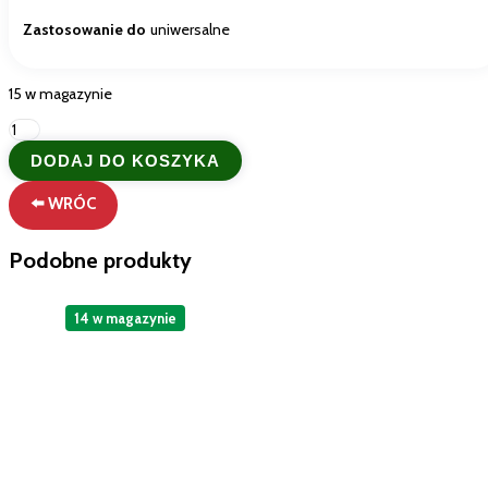
Zastosowanie do
uniwersalne
15 w magazynie
ilość
Włoski
DODAJ DO KOSZYKA
Żel
do
⬅️ WRÓC
Prania
Dixan
Anti-
Podobne produkty
Odore
Likwiduje
Zapachy
14 w magazynie
22p
990ml
Oryginał