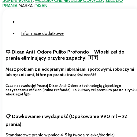
SUPERMARKET
,
WŁOSKA CHEMIA GOSPODARCZA
,
ŻELE DO
Zapachy
PRANIA
MARKA:
DIXAN
22p
990ml
Oryginał
Opis
Informacje dodatkowe
🧼 Dixan Anti-Odore Pulito Profondo – Włoski żel do
prania eliminujący przykre zapachy! 🇮🇹
Masz problem z niedopranymi ubraniami sportowymi, roboczymi
lub ręcznikami, które po praniu tracą świeżość?
Czas na rewolucję! Poznaj Dixan Anti-Odore z technologią głębokiego
oczyszczania włókien (Pulito Profondo). To kultowy żel premium prosto z rynku
włoskiego! 🚀✨
📋 Dawkowanie i wydajność (Opakowanie 990 ml – 22
prania):
Standardowe pranie w pralce 4-5 kg (woda miękka/średnia):