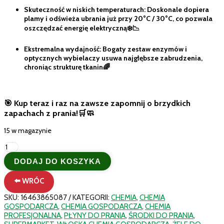
Skuteczność w niskich temperaturach: Doskonale dopiera
plamy i odświeża ubrania już przy 20°C / 30°C, co pozwala
oszczędzać energię elektryczną❄️📉
Ekstremalna wydajność: Bogaty zestaw enzymów i
optycznych wybielaczy usuwa najgłębsze zabrudzenia,
chroniąc strukturę tkanin🌈
🎯 Kup teraz i raz na zawsze zapomnij o brzydkich
zapachach z prania!🛒🧼
15 w magazynie
ilość
Włoski
DODAJ DO KOSZYKA
Żel
do
⬅️ WRÓC
Prania
Dixan
SKU:
16463865087
KATEGORII:
CHEMIA
,
CHEMIA
Anti-
GOSPODARCZA
,
CHEMIA GOSPODARCZA
,
CHEMIA
Odore
PROFESJONALNA
,
PŁYNY DO PRANIA
,
ŚRODKI DO PRANIA
,
Likwiduje