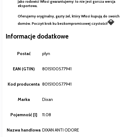
Jako rodowici Włosi gwarantujemy: to nie jest gorsza wersja
eksportowa.
Oferujemy
oryginalny, gęsty żel
, który Włosi kupują do swoich
💎
domów. Poczyń krok ku bezkompromisowej czystości!
Informacje dodatkowe
Postać
płyn
EAN (GTIN)
8015100577941
Kod producenta
8015100577941
Marka
Dixan
Pojemność [l]
11.08
Nazwa handlowa
DIXAN ANTI ODORE