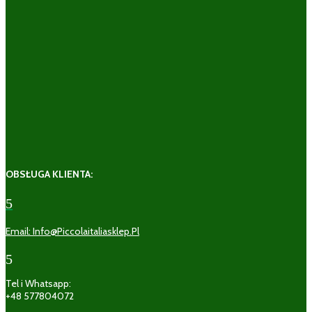
OBSŁUGA KLIENTA:
5
Email: Info@piccolaitaliasklep.pl
5
Tel i Whatsapp:
+48 577804072