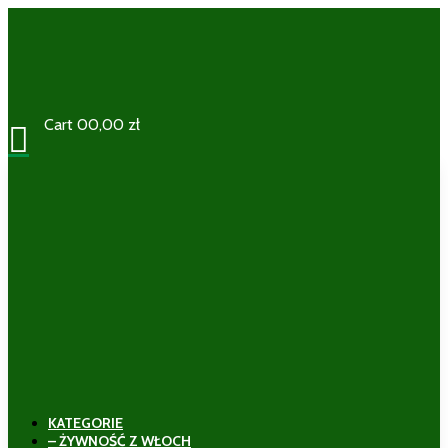
Cart
0
0,00
zł

KATEGORIE
– ŻYWNOŚĆ Z WŁOCH