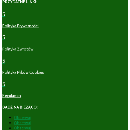
PRZYDATNE LINKI:
5
Polityka Prywatności
5
Polityka Zwrotów
5
Polityka Plików Cookies
5
Regulamin
BĄDŹ NA BIEŻĄCO:
Obserwuj
Obserwuj
Obserwuj