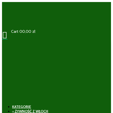
Cart
0
0,00
zł

KATEGORIE
– ŻYWNOŚĆ Z WŁOCH