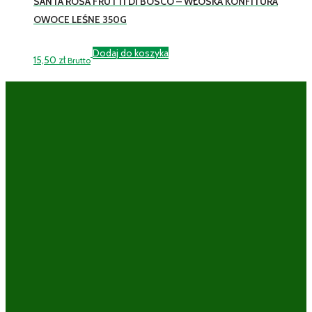
SANTA ROSA FRUTTI DI BOSCO – WŁOSKA KONFITURA
OWOCE LEŚNE 350G
Dodaj do koszyka
15,50
zł
Brutto