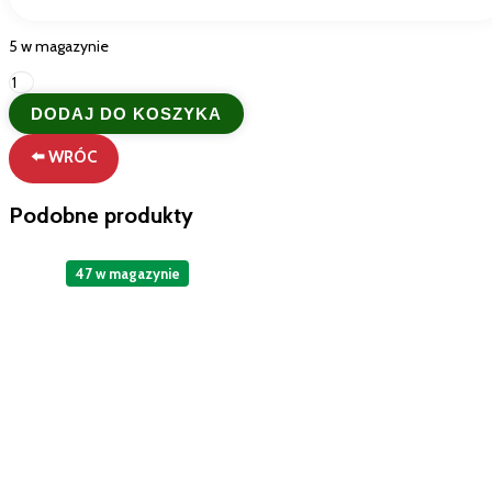
5 w magazynie
ilość
La
DODAJ DO KOSZYKA
Fiammante
Pomodorini
⬅️ WRÓC
a
Pacchetella
750g-
Podobne produkty
Pomidorki
Połówki
Gourmet
47 w magazynie