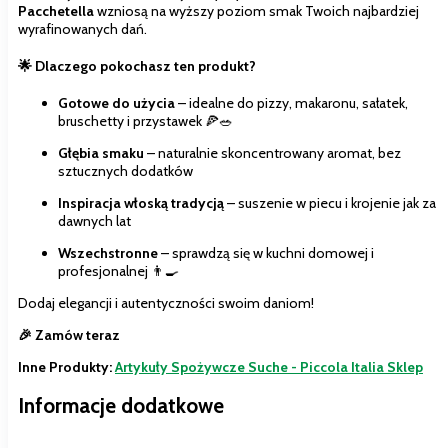
Pacchetella
wzniosą na wyższy poziom smak Twoich najbardziej
wyrafinowanych dań.
🌟 Dlaczego pokochasz ten produkt?
Gotowe do użycia
– idealne do pizzy, makaronu, sałatek,
bruschetty i przystawek 🍕🥗
Głębia smaku
– naturalnie skoncentrowany aromat, bez
sztucznych dodatków
Inspiracja włoską tradycją
– suszenie w piecu i krojenie jak za
dawnych lat
Wszechstronne
– sprawdzą się w kuchni domowej i
profesjonalnej 👨‍🍳
Dodaj elegancji i autentyczności swoim daniom!
🎉 Zamów teraz
Inne Produkty:
Artykuły Spożywcze Suche - Piccola Italia Sklep
Informacje dodatkowe