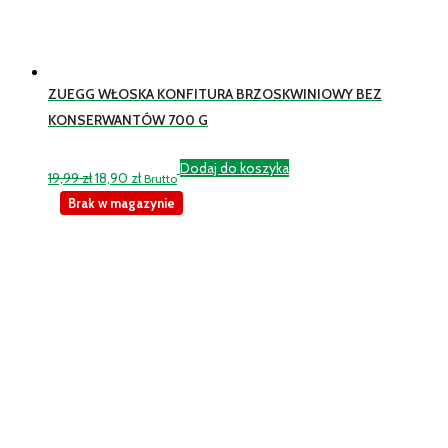
ZUEGG WŁOSKA KONFITURA BRZOSKWINIOWY BEZ
KONSERWANTÓW 700 G
Dodaj do koszyka
Pierwotna
Aktualna
19,99
zł
18,90
zł
Brutto
cena
cena
Brak w magazynie
wynosiła:
wynosi:
19,99 zł.
18,90 zł.