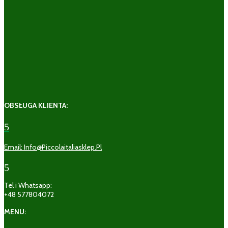
OBSŁUGA KLIENTA:
5
Email: Info@piccolaitaliasklep.pl
5
Tel i Whatsapp:
+48 577804072
MENU: