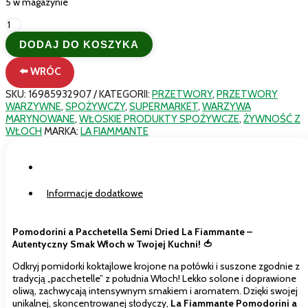
5 w magazynie
ilość
La
DODAJ DO KOSZYKA
Fiammante
Pomodorini
⬅️ WRÓC
a
Pacchetella
SKU:
16985932907
KATEGORII:
PRZETWORY
,
PRZETWORY
750g-
WARZYWNE
,
SPOŻYWCZY
,
SUPERMARKET
,
WARZYWA
Pomidorki
MARYNOWANE
,
WŁOSKIE PRODUKTY SPOŻYWCZE
,
ŻYWNOŚĆ Z
Połówki
WŁOCH
MARKA:
LA FIAMMANTE
Gourmet
Opis
Informacje dodatkowe
Pomodorini a Pacchetella Semi Dried La Fiammante –
Autentyczny Smak Włoch w Twojej Kuchni! 🍅
Odkryj pomidorki koktajlowe krojone na połówki i suszone zgodnie z
tradycją „pacchetelle” z południa Włoch! Lekko solone i doprawione
oliwą, zachwycają intensywnym smakiem i aromatem. Dzięki swojej
unikalnej, skoncentrowanej słodyczy,
La Fiammante Pomodorini a