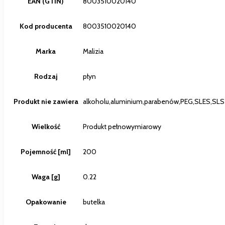
EAN (GTIN)
8003510020140
Kod producenta
8003510020140
Marka
Malizia
Rodzaj
płyn
Produkt nie zawiera
alkoholu,aluminium,parabenów,PEG,SLES,SLS
Wielkość
Produkt pełnowymiarowy
Pojemność [ml]
200
Waga [g]
0.22
Opakowanie
butelka