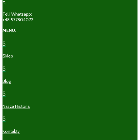
5
Tel i Whatsapp:
+48 577804072
MENU:
5
Sklep
5
Blog
5
Nasza Historia
5
Kontakty