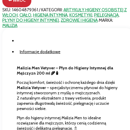
⬅️ WRÓC
Płyn
do
SKU:
14604879361
KATEGORII:
ARTYKUŁY HIGIENY OSOBISTEJ Z
higieny
WŁOCH
,
CIAŁO
,
HIGIENA INTYMNA
,
KOSMETYKI
,
PIELĘGNACJA
,
intymnej
PŁYNY DO HIGIENY INTYMNEJ
,
ZDROWIE I HIGIENA
MARKA:
dla
MALIZIA
mężczyzn
200
ml
Opis
Informacje dodatkowe
Malizia Men Vetyver – Płyn do Higieny Intymnej dla
Mężczyzn 200 ml 🌾🧴
Poczuj komfort, świeżość i ochronę każdego dnia dzięki
Malizia Vetyver
– specjalistycznemu płynowi do higieny
intymnej stworzonym z myślą o mężczyznach.
Z naturalnym ekstraktem z trawy vetiveria, produkt
zapewnia długotrwałą świeżość, pielęgnację i uczucie
pewności siebie.
Płyn do higieny intymnej Malizia Men to idealne
rozwiązanie dla mężczyzn, którzy cenią codzienną
świeżość i delikatną pielęgnację. 🚿