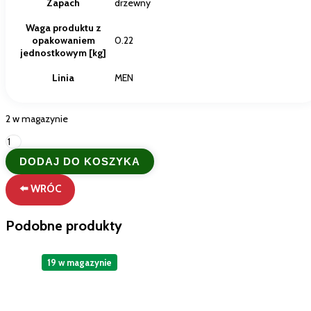
Zapach
drzewny
Waga produktu z
opakowaniem
0.22
jednostkowym [kg]
Linia
MEN
2 w magazynie
ilość
Malizia
DODAJ DO KOSZYKA
Men
–
⬅️ WRÓC
Płyn
do
higieny
Podobne produkty
intymnej
dla
mężczyzn
19 w magazynie
200
ml