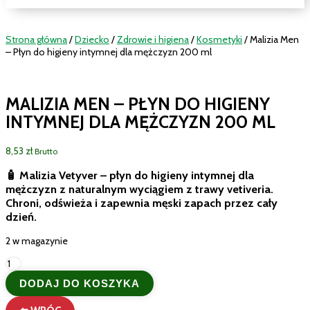
Strona główna
/
Dziecko
/
Zdrowie i higiena
/
Kosmetyki
/ Malizia Men
– Płyn do higieny intymnej dla mężczyzn 200 ml
MALIZIA MEN – PŁYN DO HIGIENY
INTYMNEJ DLA MĘŻCZYZN 200 ML
8,53
zł
Brutto
🧴
Malizia Vetyver
– płyn do higieny intymnej dla
mężczyzn z naturalnym wyciągiem z trawy vetiveria.
Chroni, odświeża i zapewnia męski zapach przez cały
dzień.
2 w magazynie
ilość
Malizia
DODAJ DO KOSZYKA
Men
–