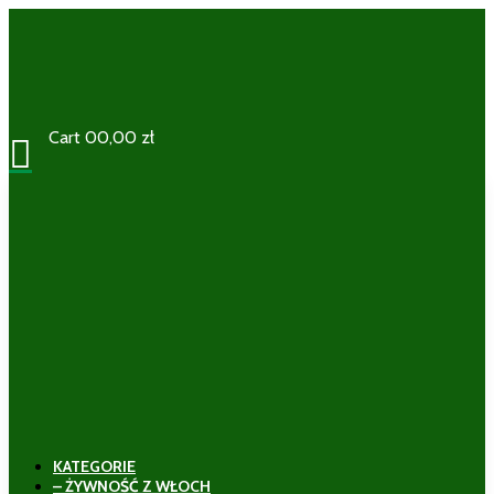
Cart
0
0,00
zł

KATEGORIE
– ŻYWNOŚĆ Z WŁOCH