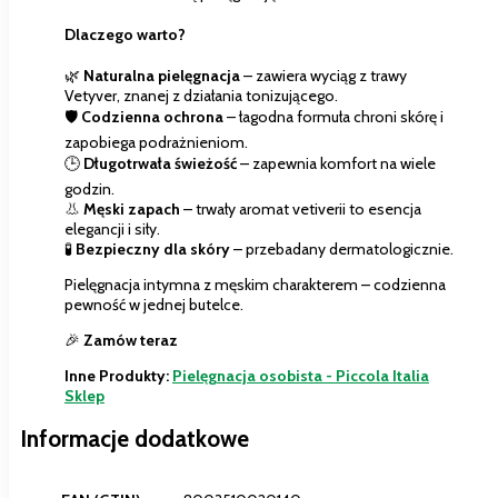
Dlaczego warto?
🌿
Naturalna pielęgnacja
– zawiera wyciąg z trawy
Vetyver, znanej z działania tonizującego.
🛡️
Codzienna ochrona
– łagodna formuła chroni skórę i
zapobiega podrażnieniom.
🕒
Długotrwała świeżość
– zapewnia komfort na wiele
godzin.
👃
Męski zapach
– trwały aromat vetiverii to esencja
elegancji i siły.
🧪
Bezpieczny dla skóry
– przebadany dermatologicznie.
Pielęgnacja intymna z męskim charakterem – codzienna
pewność w jednej butelce.
🎉
Zamów teraz
Inne Produkty:
Pielęgnacja osobista - Piccola Italia
Sklep
Informacje dodatkowe