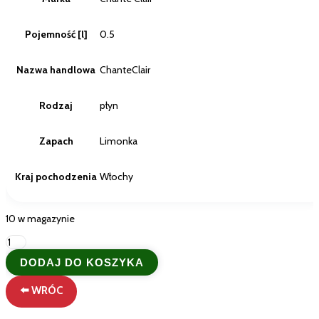
Pojemność [l]
0.5
Nazwa handlowa
ChanteClair
Rodzaj
płyn
Zapach
Limonka
Kraj pochodzenia
Włochy
10 w magazynie
ilość
Chanteclair
DODAJ DO KOSZYKA
Vert
Eko
⬅️ WRÓC
Płyn
do
naczyń