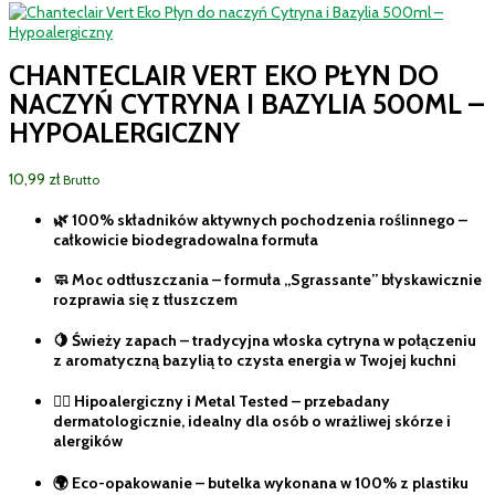
CHANTECLAIR VERT EKO PŁYN DO
NACZYŃ CYTRYNA I BAZYLIA 500ML –
HYPOALERGICZNY
10,99
zł
Brutto
🌿 100% składników aktywnych pochodzenia roślinnego –
całkowicie biodegradowalna formuła
🧼 Moc odtłuszczania – formuła „Sgrassante” błyskawicznie
rozprawia się z tłuszczem
🍋 Świeży zapach – tradycyjna włoska cytryna w połączeniu
z aromatyczną bazylią to czysta energia w Twojej kuchni
👩‍⚕️ Hipoalergiczny i Metal Tested – przebadany
dermatologicznie, idealny dla osób o wrażliwej skórze i
alergików
🌍 Eco-opakowanie – butelka wykonana w 100% z plastiku