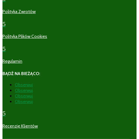
Polityka Zwrotów
5
Polityka Plików Cookies
5
Regulamin
BĄDŹ NA BIEŻĄCO:
Obserwuj
Obserwuj
Obserwuj
Obserwuj
5
Recenzje Klientów