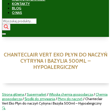
KONTAKTY
BLOG
O NAS
Wyszukiwarka
produktów
CHANTECLAIR VERT EKO PŁYN DO NACZYŃ
CYTRYNA I BAZYLIA 500ML –
HYPOALERGICZNY
Strona główna
/
Supermarket
/
Włoska chemia gospodarcza
/
Chemia
gospodarcza
/
Środki do zmywania
/
Płyny do naczyń
/ Chanteclair
Vert Eko Płyn do naczyń Cytryna i Bazylia 500ml – Hypoalergiczny
🔍