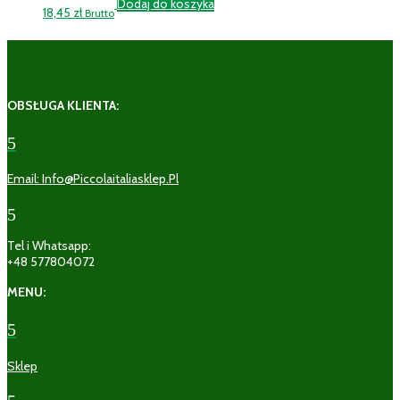
Dodaj do koszyka
18,45
zł
Brutto
OBSŁUGA KLIENTA:
5
Email: Info@piccolaitaliasklep.pl
5
Tel i Whatsapp:
+48 577804072
MENU:
5
Sklep