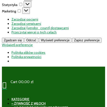
Statystyka
Statystyka
Marketing
Marketing
Zarządzaj opcjami
Zarządzaj serwisami
Zarządzaj {vendor_count} dostawcami
Przeczytaj więcej o tych celach
Zgadzam się
Odrzuć
Wyświetl preferencje
Zapisz preferencje
Wyświetl preferencje
Polityka plików cookies
Polityka prywatności
Cart
0
0,00
zł

KATEGORIE
– ŻYWNOŚĆ Z WŁOCH