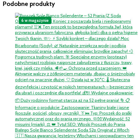
Podobne produkty
Cytryna
i
Bazylia
6 w magazynie
500ml
–
Hypoalergiczny