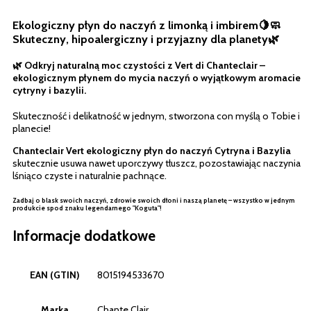
Ekologiczny płyn do naczyń z limonką i imbirem🍋🧼
Skuteczny, hipoalergiczny i przyjazny dla planety🌿
🌿 Odkryj naturalną moc czystości z Vert di Chanteclair –
ekologicznym
płynem do mycia naczyń o wyjątkowym aromacie
cytryny i bazylii.
Skuteczność i delikatność w jednym, stworzona con myślą o Tobie i
planecie!
Chanteclair Vert ekologiczny płyn do naczyń Cytryna i Bazylia
skutecznie usuwa nawet uporczywy tłuszcz, pozostawiając naczynia
lśniąco czyste i naturalnie pachnące.
Zadbaj o blask swoich naczyń, zdrowie swoich dłoni i naszą planetę – wszystko w jednym
produkcie spod znaku legendarnego "Koguta"!
Informacje dodatkowe
EAN (GTIN)
8015194533670
Marka
Chante Clair