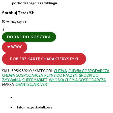
pochodzącego z recyklingu
Spróbuj Teraz!🍋
10 w magazynie
ilość
Chanteclair
DODAJ DO KOSZYKA
Vert
Eko
⬅️ WRÓC
Płyn
do
naczyń
POBIERZ KARTĘ CHARAKTERYSTYKI
Cytryna
i
Bazylia
SKU:
15951989210
KATEGORII:
CHEMIA
,
CHEMIA GOSPODARCZA
,
500ml
CHEMIA GOSPODARCZA
,
PŁYNY DO NACZYŃ
,
ŚRODKI DO
–
ZMYWANIA
,
SUPERMARKET
,
WŁOSKA CHEMIA GOSPODARCZA
Hypoalergiczny
MARKA:
CHANTECLAIR
,
VERT
Opis
Informacje dodatkowe