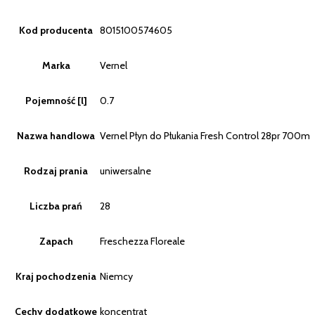
Kod producenta
8015100574605
Marka
Vernel
Pojemność [l]
0.7
Nazwa handlowa
Vernel Płyn do Płukania Fresh Control 28pr 700ml
Rodzaj prania
uniwersalne
Liczba prań
28
Zapach
Freschezza Floreale
Kraj pochodzenia
Niemcy
Cechy dodatkowe
koncentrat