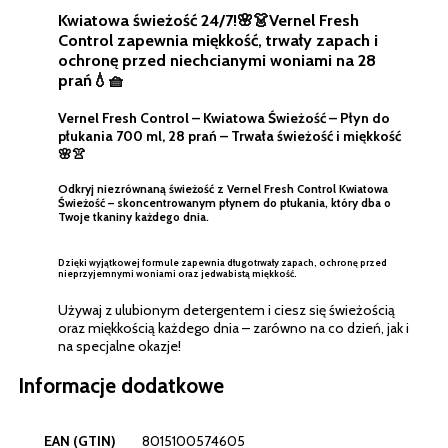
Kwiatowa świeżość 24/7!🌸👗Vernel Fresh
Control zapewnia miękkość, trwały zapach i
ochronę przed niechcianymi woniami na 28
prań💧🧺
Vernel Fresh Control – Kwiatowa Świeżość – Płyn do
płukania 700 ml, 28 prań – Trwała świeżość i miękkość
🌸👚
Odkryj niezrównaną świeżość z
Vernel Fresh Control Kwiatowa
Świeżość
– skoncentrowanym płynem do płukania, który dba o
Twoje tkaniny każdego dnia.
Dzięki wyjątkowej formule zapewnia długotrwały zapach, ochronę przed
nieprzyjemnymi woniami oraz jedwabistą miękkość.
Używaj z ulubionym detergentem i ciesz się świeżością
oraz miękkością każdego dnia – zarówno na co dzień, jak i
na specjalne okazje!
Informacje dodatkowe
EAN (GTIN)
8015100574605