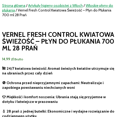
Strona główna
/
Artykuły higieny osobistej z Włoch
/
Włoskie płyny do
płukania
/ Vernel Fresh Control Kwiatowa Świeżość – Płyn do Płukania
700 ml 28 Prań
VERNEL FRESH CONTROL KWIATOWA
ŚWIEŻOŚĆ – PŁYN DO PŁUKANIA 700
ML 28 PRAŃ
14,99
zł
Brutto
🌺 24/7 kwiatowa świeżość: Aromat świeżych kwiatów utrzymuje się
na ubraniach przez cały dzień
🚫 Ochrona przed nieprzyjemnymi zapachami: Neutralizuje i
zapobiega powstawaniu niechcianych woni
👕 Miękkość i komfort noszenia: Ubrania stają się przyjemne w
dotyku i łatwiejsze w prasowaniu
💧 28 prań z jednej butelki: Ekonomiczne i wydajne rozwiązanie do
codziennego użytku