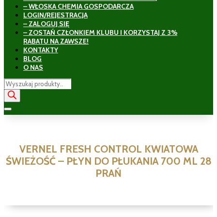
– WŁOSKA CHEMIA GOSPODARCZA
LOGIN/REJESTRACJA
– ZALOGUJ SIĘ
– ZOSTAŃ CZŁONKIEM KLUBU I KORZYSTAJ Z 3%
RABATU NA ZAWSZE!
KONTAKTY
BLOG
O NAS
Wyszukiwarka
produktów
VERNEL FRESH CONTROL KWIATOWA
ŚWIEŻOŚĆ – PŁYN DO PŁUKANIA 700 ML 28
PRAŃ