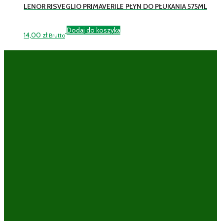
LENOR RISVEGLIO PRIMAVERILE PŁYN DO PŁUKANIA 575ML
Dodaj do koszyka
14,00
zł
Brutto