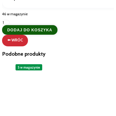
46 w magazynie
ilość
Vernel
DODAJ DO KOSZYKA
Fresh
Control
⬅️ WRÓC
Kwiatowa
Świeżość
–
Podobne produkty
Płyn
do
Płukania
5 w magazynie
700
ml
28
Prań