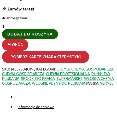
🎉 Zamów teraz!
46 w magazynie
ilość
Vernel
DODAJ DO KOSZYKA
Fresh
Control
⬅️ WRÓC
Kwiatowa
Świeżość
–
POBIERZ KARTĘ CHARAKTERYSTYKI
Płyn
do
Płukania
SKU:
14557534019
KATEGORII:
CHEMIA
,
CHEMIA GOSPODARCZA
,
700
CHEMIA GOSPODARCZA
,
CHEMIA PROFESJONALNA
,
PŁYNY DO
ml
PŁUKANIA
,
ŚRODKI DO PRANIA
,
SUPERMARKET
,
WŁOSKA CHEMIA
28
GOSPODARCZA
,
WŁOSKIE PŁYNY DO PŁUKANIA
MARKA:
VERNEL
Prań
Opis
Informacje dodatkowe