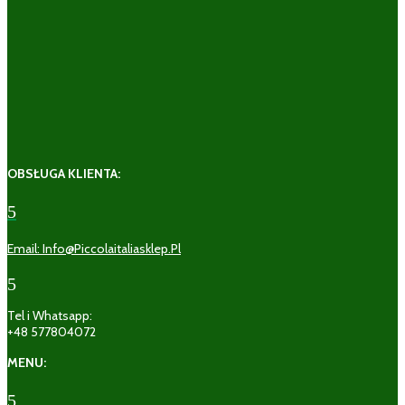
OBSŁUGA KLIENTA:
5
Email: Info@piccolaitaliasklep.pl
5
Tel i Whatsapp:
+48 577804072
MENU:
5