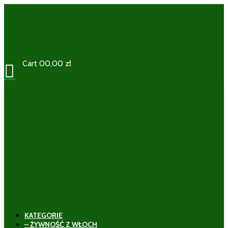
Cart
0
0,00
zł

KATEGORIE
– ŻYWNOŚĆ Z WŁOCH