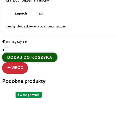
Kraj pochodzenia
Włochy
Zapach
Talk
Cechy dodatkowe
bio,hipoalergiczny
41 w magazynie
ilość
Vert
DODAJ DO KOSZYKA
Dolce
Talco
⬅️ WRÓC
płyn
do
prania
Podobne produkty
ubrań
dla
niemowląt
1 w magazynie
750ml
Ekologiczny
detergent
dla
dzieci