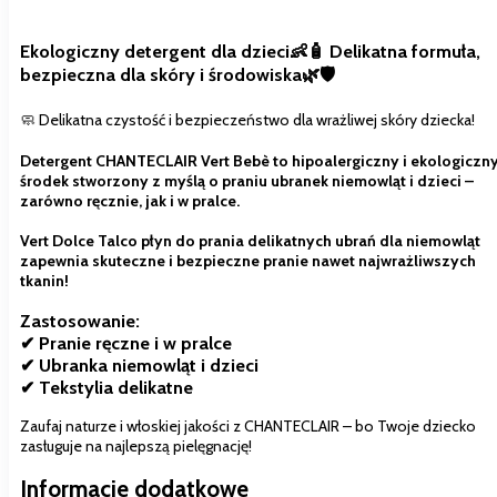
Ekologiczny detergent dla dzieci👶🧴 Delikatna formuła,
bezpieczna dla skóry i środowiska🌿🛡️
🧼 Delikatna czystość i bezpieczeństwo dla wrażliwej skóry dziecka!
Detergent CHANTECLAIR Vert Bebè to hipoalergiczny i ekologiczn
środek stworzony z myślą o praniu ubranek niemowląt i dzieci –
zarówno
ręcznie, jak i w pralce.
Vert Dolce Talco płyn do prania delikatnych ubrań dla niemowląt
zapewnia skuteczne i bezpieczne pranie nawet najwrażliwszych
tkanin!
Zastosowanie:
✔ Pranie ręczne i w pralce
✔ Ubranka niemowląt i dzieci
✔ Tekstylia delikatne
Zaufaj naturze i włoskiej jakości z CHANTECLAIR – bo Twoje dziecko
zasługuje na najlepszą pielęgnację!
Informacje dodatkowe