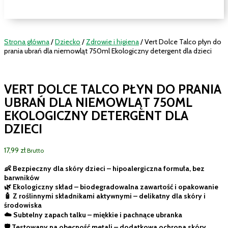
Strona główna
/
Dziecko
/
Zdrowie i higiena
/ Vert Dolce Talco płyn do
prania ubrań dla niemowląt 750ml Ekologiczny detergent dla dzieci
VERT DOLCE TALCO PŁYN DO PRANIA
UBRAŃ DLA NIEMOWLĄT 750ML
EKOLOGICZNY DETERGENT DLA
DZIECI
17,99
zł
Brutto
👶 Bezpieczny dla skóry dzieci – hipoalergiczna formuła, bez
barwników
🌿 Ekologiczny skład – biodegradowalna zawartość i opakowanie
🧴 Z roślinnymi składnikami aktywnymi – delikatny dla skóry i
środowiska
☁️ Subtelny zapach talku – miękkie i pachnące ubranka
🛡️ Testowany na obecność metali – dodatkowa ochrona skóry