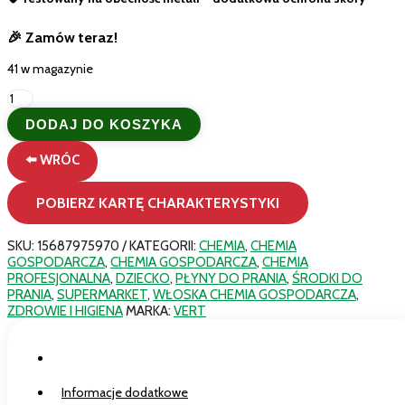
🎉
Zamów teraz!
41 w magazynie
ilość
Vert
DODAJ DO KOSZYKA
Dolce
Talco
⬅️ WRÓC
płyn
do
prania
POBIERZ KARTĘ CHARAKTERYSTYKI
ubrań
dla
niemowląt
SKU:
15687975970
KATEGORII:
CHEMIA
,
CHEMIA
750ml
GOSPODARCZA
,
CHEMIA GOSPODARCZA
,
CHEMIA
Ekologiczny
PROFESJONALNA
,
DZIECKO
,
PŁYNY DO PRANIA
,
ŚRODKI DO
detergent
PRANIA
,
SUPERMARKET
,
WŁOSKA CHEMIA GOSPODARCZA
,
dla
ZDROWIE I HIGIENA
MARKA:
VERT
dzieci
Opis
Informacje dodatkowe