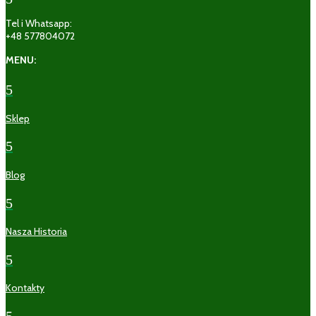
Tel i Whatsapp:
+48 577804072
MENU:
5
Sklep
5
Blog
5
Nasza Historia
5
Kontakty