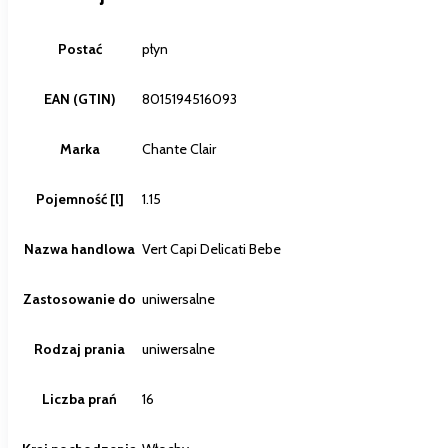
Postać
płyn
EAN (GTIN)
8015194516093
Marka
Chante Clair
Pojemność [l]
1.15
Nazwa handlowa
Vert Capi Delicati Bebe
Zastosowanie do
uniwersalne
Rodzaj prania
uniwersalne
Liczba prań
16